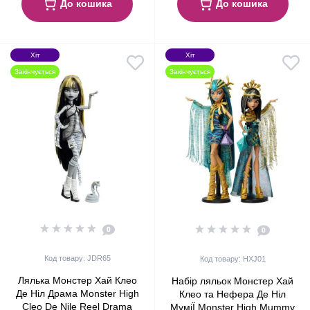
До кошика
До кошика
Хіт
Хіт
Закінчується
Закінчується
0
0
Код товару: JDR65
Код товару: HXJ01
Лялька Монстер Хай Клео
Набір ляльок Монстер Хай
Де Ніл Драма Monster High
Клео та Нефера Де Ніл
Cleo De Nile Reel Drama
МуміЇ Monster High Mummy