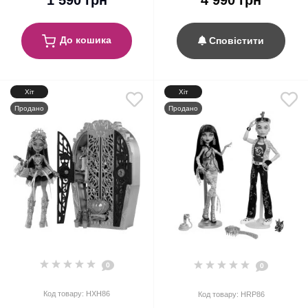
1 590 грн
До кошика
Сповістити
Хіт
Хіт
Продано
Продано
0
0
Код товару: HXH86
Код товару: HRP86