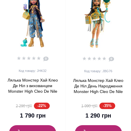
0
0
Код товару: JHK32
Код товару: JBG76
Лялька Монстер Хай Клео
Лялька Монстер Хай Клео
Де Ніл з вихованцем
Де Ніл День Народження
Monster High Cleo De Nile
Monster High Cleo De Nile
with Pet Cobra Hissette
Scary Sweet Birthday Mattel
Mattel (JHK32)
(JBG76)
-22%
-35%
2 290 грн
1 990 грн
1 790 грн
1 290 грн