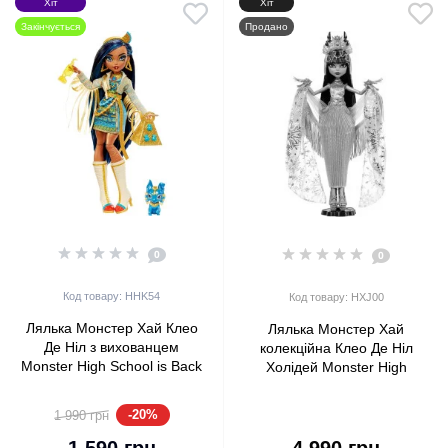
Хіт
Хіт
Закінчується
Продано
0
0
Код товару: HHK54
Код товару: HXJ00
Лялька Монстер Хай Клео
Лялька Монстер Хай
Де Ніл з вихованцем
колекційна Клео Де Ніл
Monster High School is Back
Холідей Monster High
Cleo De Nile Doll With Pet ​
Howliday Winter Edition Cleo
2022 Mattel
De Nile Mattel (HXJ00)
-20%
1 990 грн
4 990 грн