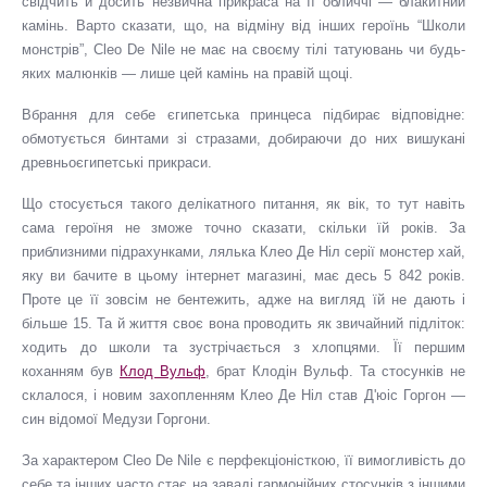
свідчить й досить незвична прикраса на її обличчі — блакитний
камінь. Варто сказати, що, на відміну від інших героїнь “Школи
монстрів”, Cleo De Nile не має на своєму тілі татуювань чи будь-
яких малюнків — лише цей камінь на правій щоці.
Вбрання для себе єгипетська принцеса підбирає відповідне:
обмотується бинтами зі стразами, добираючи до них вишукані
древньоєгипетські прикраси.
Що стосується такого делікатного питання, як вік, то тут навіть
сама героїня не зможе точно сказати, скільки їй років. За
приблизними підрахунками, лялька Клео Де Ніл серії монстер хай,
яку ви бачите в цьому інтернет магазині, має десь 5 842 років.
Проте це її зовсім не бентежить, адже на вигляд їй не дають і
більше 15. Та й життя своє вона проводить як звичайний підліток:
ходить до школи та зустрічається з хлопцями. Її першим
коханням був
Клод Вульф
, брат Клодін Вульф. Та стосунків не
склалося, і новим захопленням Клео Де Ніл став Д'юіс Горгон —
син відомої Медузи Горгони.
За характером Cleo De Nile є перфекціоністкою, її вимогливість до
себе та інших часто стає на заваді гармонійних стосунків з іншими