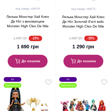
Код товару: HXH74
Код товару: HNF72
Лялька Монстер Хай Клео
Лялька Монстер Хай Клео
Де Ніл з вихованцем
Де Ніл Золотий б'юті кейс
Monster High Cleo De Nile
Monster High Cleo De Nile
with Pet Cobra Hissette
Beauty Golden Glam Case
Mattel
Mattel
-15%
-35%
1 990 грн
1 990 грн
1 690 грн
1 290 грн
До кошика
До кошика
Хіт
Хіт
Закінчується
Закінчується