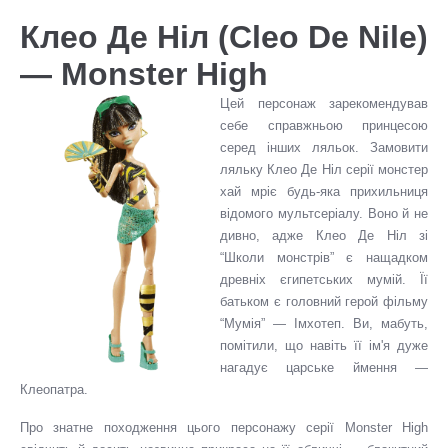
Клео Де Ніл (Cleo De Nile)
— Monster High
Цей персонаж зарекомендував
себе справжньою принцесою
серед інших ляльок. Замовити
ляльку Клео Де Ніл серії монстер
хай мріє будь-яка прихильниця
відомого мультсеріалу. Воно й не
дивно, адже Клео Де Ніл зі
“Школи монстрів” є нащадком
древніх єгипетських мумій. Її
батьком є головний герой фільму
“Мумія” — Імхотеп. Ви, мабуть,
помітили, що навіть її ім'я дуже
нагадує царське ймення —
Клеопатра.
Про знатне походження цього персонажу серії Monster High