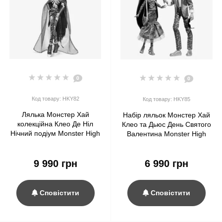
0
0
Код товару: HKY82
Код товару: HKY85
Лялька Монстер Хай
Набір ляльок Монстер Хай
колекційна Клео Де Ніл
Клео та Дьюс День Святого
Нічний подіум Monster High
Валентина Monster High
Haunt Couture Midnight
Cleo De Nile and Deuce
Runway Cleo De Nile Doll
Gorgon Howliday Love
9 990 грн
Mattel
6 990 грн
Edition Valentine’s Day
Сповістити
Сповістити