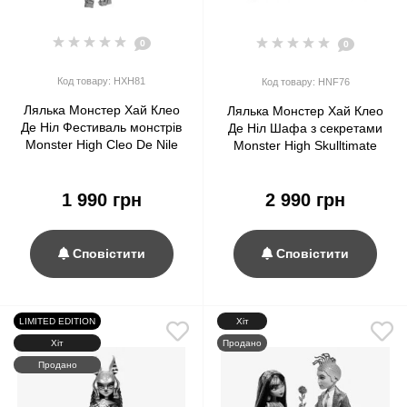
0
0
Код товару: HXH81
Код товару: HNF76
Лялька Монстер Хай Клео
Лялька Монстер Хай Клео
Де Ніл Фестиваль монстрів
Де Ніл Шафа з секретами
Monster High Cleo De Nile
Monster High Skulltimate
Monster Fest Mattel
Secrets Fearidescent Series
Cleo De Nile
1 990 грн
2 990 грн
Сповістити
Сповістити
LIMITED EDITION
Хіт
Хіт
Продано
Продано