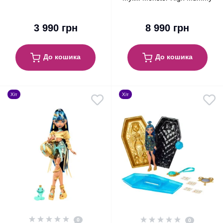
Collector Black and White
Majesties Cleo and Nefera
Mattel (JDR65)
De Nile Mattel (HXJ01)
3 990 грн
8 990 грн
До кошика
До кошика
Хіт
Хіт
0
0