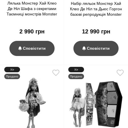
Лялька Монстер Хай Клео
Набір ляльок Монстер Хай
Де Ніл Шафа з секретами
Клео Де Ніл та Дьюс Горгон
Таємниці монстрів Monster
базові репродукція Monster
High Skulltimate Secrets
High Cleo De Nile & Deuce
Cleo De Nile Monster
Gorgon Boo-riginal
Mysteries (HXH86)
2 990 грн
12 990 грн
Creeproduction G1 (HRP86)
Сповістити
Сповістити
Хіт
Хіт
Продано
Продано