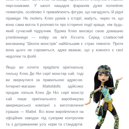
персонажами. У школі нащадок фараонів дуже полюбляє
геометрію, особливо її приваблюють фігури, що нагадують їй рідні
піраміди. Не любить Клео уроків з історії, мабуть, через те, що
вона сама могла б розповісти про історичні події краще, ніж будь-
який сучасний підручник. Вдома Клео виховує свою домашню
улюбленицю — кобру на ім'я Хіссета. Серед слабкостей
вихованиці “Школи монстрів” найбільшим є страх темноти. Проте
вона цього не соромиться, адже вважає, що у кожного є свої
недоліки та фобії.
Якщо ви хочете придбати оригінальну
ляльку Клео Де Ніл серії монстер хай, тоді
ви звернулися за правильною адресою.
Інтернет-магазин Matteldolls здійснює
продаж ляльок Клео Де Ніл серії монстр
хай лише оригінального виробництва
американської компанії з виготовлення
іграшок — Mattel. Всі вони вироблялися на
офіційних заводах під суворим контролем
та з дотриманням усіх норм та стандартів.