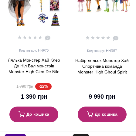
0
0
Код товару: HNF70
Код товару: HHR57
Лялька Монстер Хай Клео
Набір ляльок Монстер Хай
Де Ніл Бал монстрів
Спортивна команда
Monster High Cleo De Nile
Monster High Ghoul Spirit
Monster Ball Party Mattel
Sporty Collection Doll 6-Pack
Mattel
-22%
1 790 грн
1 390 грн
9 990 грн
До кошика
До кошика