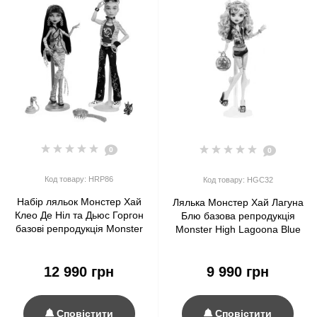
0
0
Код товару: HRP86
Код товару: HGC32
Набір ляльок Монстер Хай
Лялька Монстер Хай Лагуна
Клео Де Ніл та Дьюс Горгон
Блю базова репродукція
базові репродукція Monster
Monster High Lagoona Blue
High Cleo De Nile & Deuce
Booriginal Creeproduction
Gorgon Boo-riginal
G1 Mattel (HGC32)
Creeproduction G1 (HRP86)
12 990 грн
9 990 грн
Сповістити
Сповістити