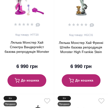
0
0
Код товару: HTT20
Код товару: HGC31
Лялька Монстер Хай
Лялька Монстер Хай Френкі
Спектра Вандергейст
Штейн базова репродукція
базова репродукція Monster
Monster High Frankie Stein
High Spectra Vondergeist
Reproduction Mattel
Booriginal Creeproduction
6 990 грн
G1 Mattel
6 990 грн
До кошика
До кошика
Хіт
Хіт
Продано
Продано