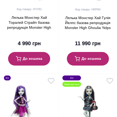
Код товару: HYV91
Код товару: HRP84
Лялька Монстер Хай
Лялька Монстер Хай Гулія
Торалей Страйп базова
Йелпс базова репродукція
репродукція Monster High
Monster High Ghoulia Yelps
Toralei Stripe Boo-riginal
Booriginal Creeproduction
Creeproduction G1 Mattel
G1 Mattel
4 990 грн
(HYV91)
11 990 грн
До кошика
До кошика
Хіт
Хіт
Закінчується