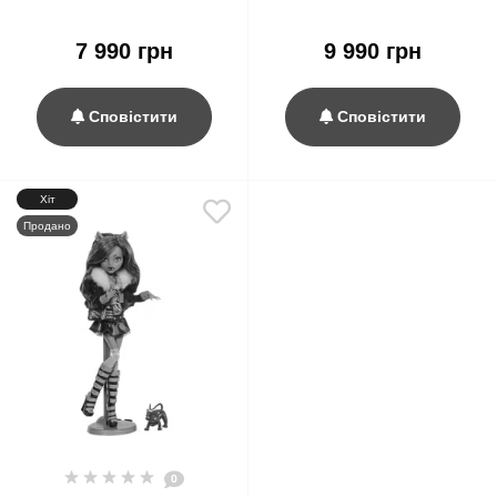
Abbey Bominable Booriginal
Draculaura Reproduction
Creeproduction G1 Mattel
Mattel
7 990 грн
9 990 грн
Сповістити
Сповістити
Хіт
Продано
0