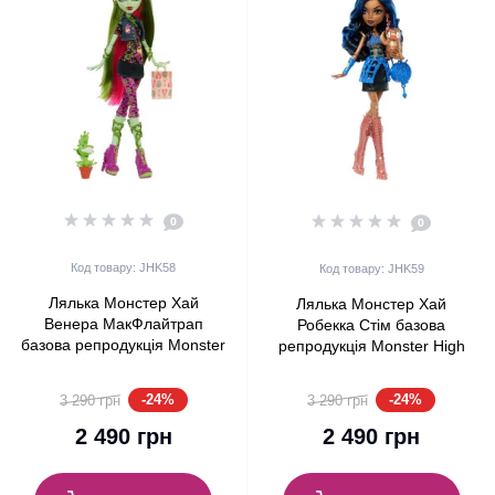
0
0
Код товару: JHK58
Код товару: JHK59
Лялька Монстер Хай
Лялька Монстер Хай
Венера МакФлайтрап
Робекка Стім базова
базова репродукція Monster
репродукція Monster High
High Venus McFlytrap Boo-
Robecca Steam Boo-riginal
riginal Creeproduction G1
Creeproduction G1 Mattel
-24%
-24%
3 290 грн
3 290 грн
Mattel (JHK58)
(JHK59)
2 490 грн
2 490 грн