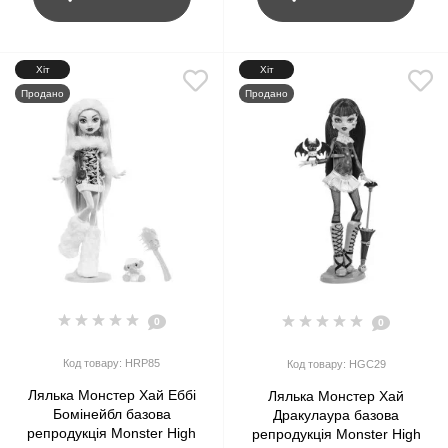
Хіт
Хіт
Продано
Продано
0
0
Код товару: HRP85
Код товару: HGC29
Лялька Монстер Хай Еббі
Лялька Монстер Хай
Бомінейбл базова
Дракулаура базова
репродукція Monster High
репродукція Monster High