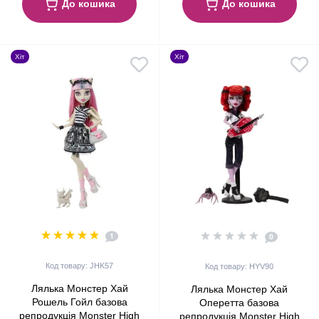
До кошика
До кошика
Хіт
Хіт
1
0
Код товару: JHK57
Код товару: HYV90
Лялька Монстер Хай
Лялька Монстер Хай
Рошель Гойл базова
Оперетта базова
репродукція Monster High
репродукція Monster High