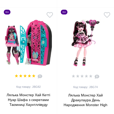
Хіт
Хіт
1
0
Код товару: JBG82
Код товару: JBG74
Лялька Монстер Хай Кетті
Лялька Монстер Хай
Нуар Шафа з секретами
Дракулаура День
Таємниці Хаунтллівуду
Народження Monster High
Monster High Skulltimate
Draculaura Scary Sweet