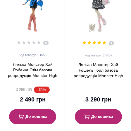
0
1
Код товару: JHK59
Код товару: JHK57
Лялька Монстер Хай
Лялька Монстер Хай
Робекка Стім базова
Рошель Гойл базова
репродукція Monster High
репродукція Monster High
Robecca Steam Boo-riginal
Rochelle Goyle Boo-riginal
Creeproduction G1 Mattel
Creeproduction G1 Mattel
-24%
3 290 грн
(JHK59)
(JHK57)
2 490 грн
3 290 грн
До кошика
До кошика