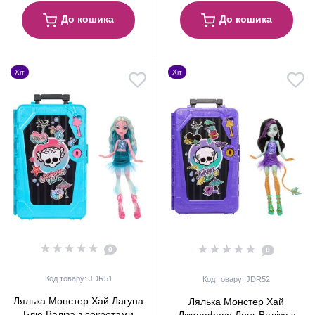
До кошика
До кошика
Хіт
Хіт
0
0
Код товару: JDR51
Код товару: JDR52
Лялька Монстер Хай Лагуна
Лялька Монстер Хай
Блю Валіза з секретами