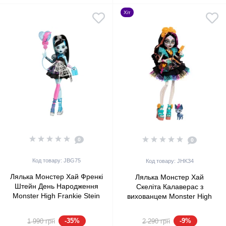
Хіт
0
0
Код товару: JBG75
Код товару: JHK34
Лялька Монстер Хай Френкі
Лялька Монстер Хай
Штейн День Народження
Скеліта Калаверас з
Monster High Frankie Stein
вихованцем Monster High
Scary Sweet Birthday Mattel
Skelita Calaveras with Pet
(JBG75)
Dog Candelita Mattel
-35%
-9%
1 990 грн
2 290 грн
(JHK34)