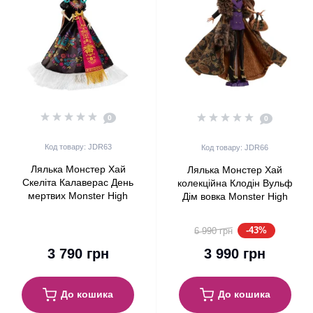
0
0
Код товару: JDR63
Код товару: JDR66
Лялька Монстер Хай
Лялька Монстер Хай
Скеліта Калаверас День
колекційна Клодін Вульф
мертвих Monster High
Дім вовка Monster High
Skullector Día De Muertos
Skullector Clawdeen Wolf
Skelita Calaveras 2025
House Of Wolf Mattel
-43%
6 990 грн
Mattel (JDR63)
(JDR66)
3 790 грн
3 990 грн
До кошика
До кошика