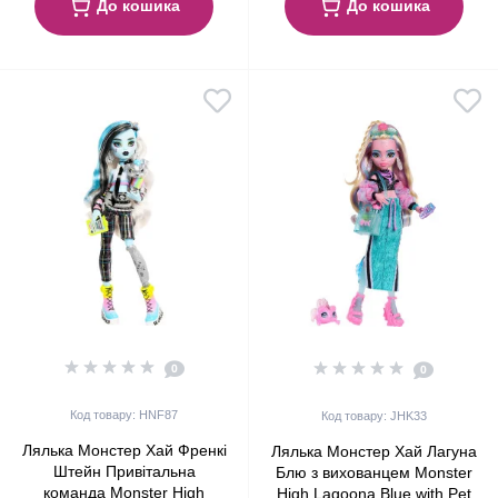
До кошика
До кошика
0
0
Код товару: HNF87
Код товару: JHK33
Лялька Монстер Хай Френкі
Лялька Монстер Хай Лагуна
Штейн Привітальна
Блю з вихованцем Monster
команда Monster High
High Lagoona Blue with Pet