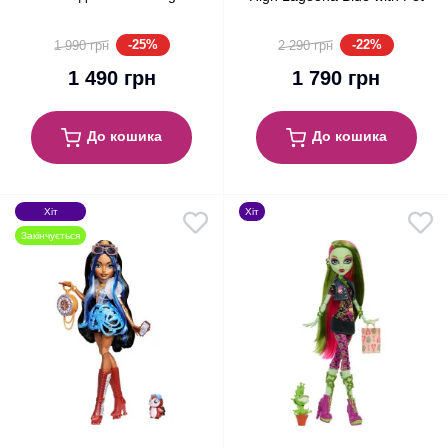
Frankie Stein Welcome
Fish Neptuna Mattel (JHK33)
Committee Mattel (HNF87)
-25%
-22%
1 990 грн
2 290 грн
1 490 грн
1 790 грн
До кошика
До кошика
Хіт
Хіт
Закінчується