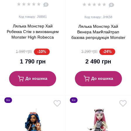
0
0
Код товару: JMB81
Код товару: JHK58
Лялька Монстер Хай
Лялька Монстер Хай
Робекка Стім з вихованцем
Венера МакФлайтрап
Monster High Robecca
базова репродукція Monster
Steam with Pet Penguin
High Venus McFlytrap Boo-
Captain Penny Mattel
riginal Creeproduction G1
-10%
-24%
1 990 грн
3 290 грн
(JMB81)
Mattel (JHK58)
1 790 грн
2 490 грн
До кошика
До кошика
Хіт
Хіт