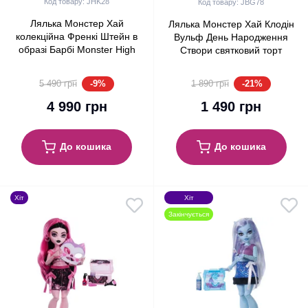
Код товару: JHK28
Код товару: JBG78
Лялька Монстер Хай
Лялька Монстер Хай Клодін
колекційна Френкі Штейн в
Вульф День Народження
образі Барбі Monster High
Створи святковий торт
Skullector Frankie Stein x
Monster High Clawdeen Wolf
Barbie Collectible Mattel
Scary Sweet Birthday Cake
-9%
-21%
5 490 грн
1 890 грн
(JHK28)
Kit (JBG78)
4 990 грн
1 490 грн
До кошика
До кошика
Хіт
Хіт
Закінчується