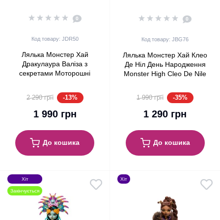
0
0
Код товару: JDR50
Код товару: JBG76
Лялька Монстер Хай
Лялька Монстер Хай Клео
Дракулаура Валіза з
Де Ніл День Народження
секретами Моторошні
Monster High Cleo De Nile
канікули Monster High
Scary Sweet Birthday Mattel
Skulltimate Secrets
(JBG76)
-13%
-35%
2 290 грн
1 990 грн
Draculaura Destination:
Gore-geous Oasis (JDR50)
1 990 грн
1 290 грн
До кошика
До кошика
Хіт
Хіт
Закінчується