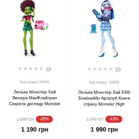
0
0
Код товару: JHK45
Код товару: JDR58
Лялька Монстер Хай
Лялька Монстер Хай Еббі
Венера МакФлайтрап
Бомінейбл Артклуб Книга
Секрети догляду Monster
страху Monster High
High Self-Scare Secrets
Fearbook Abbey Bominable
Venus McFlytrap Mattel
Mattel (JDR58)
-25%
-13%
1 590 грн
2 290 грн
(JHK45)
1 190 грн
1 990 грн