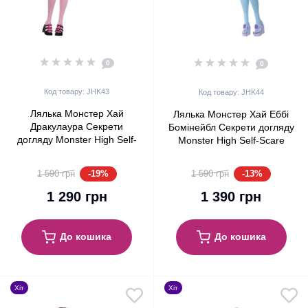
0
0
Код товару: JHK43
Код товару: JHK44
Лялька Монстер Хай
Лялька Монстер Хай Еббі
Дракулаура Секрети
Бомінейбл Секрети догляду
догляду Monster High Self-
Monster High Self-Scare
Scare Secrets Draculaura
Secrets Abbey Bominable
Mattel (JHK43)
Mattel (JHK44)
-19%
-13%
1 590 грн
1 590 грн
1 290 грн
1 390 грн
До кошика
До кошика
Хіт
Хіт