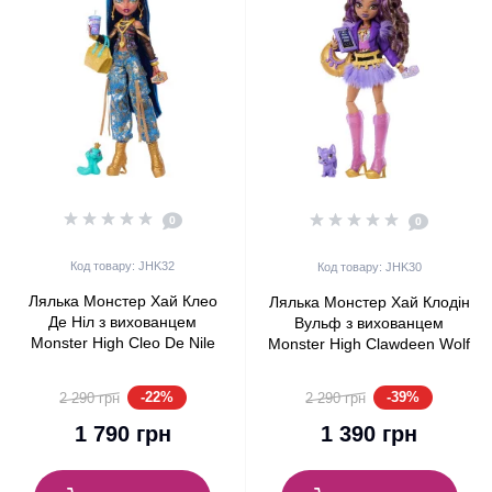
0
0
Код товару: JHK32
Код товару: JHK30
Лялька Монстер Хай Клео
Лялька Монстер Хай Клодін
Де Ніл з вихованцем
Вульф з вихованцем
Monster High Cleo De Nile
Monster High Clawdeen Wolf
with Pet Cobra Hissette
with Pet Dog Crescent Mattel
Mattel (JHK32)
(JHK30)
-22%
-39%
2 290 грн
2 290 грн
1 790 грн
1 390 грн