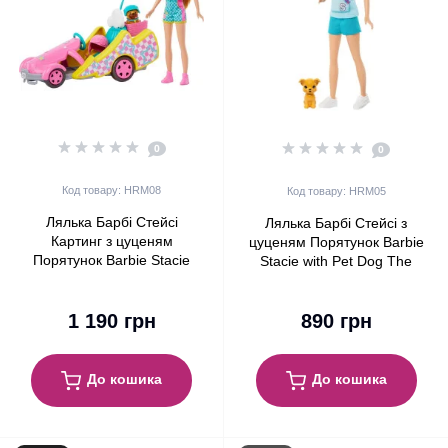
0
0
Код товару: HRM08
Код товару: HRM05
Лялька Барбі Стейсі
Лялька Барбі Стейсі з
Картинг з цуценям
цуценям Порятунок Barbie
Порятунок Barbie Stacie
Stacie with Pet Dog The
The Rescue Movie with Go-
Rescue Movie
Kart (HRM08)
1 190 грн
890 грн
До кошика
До кошика