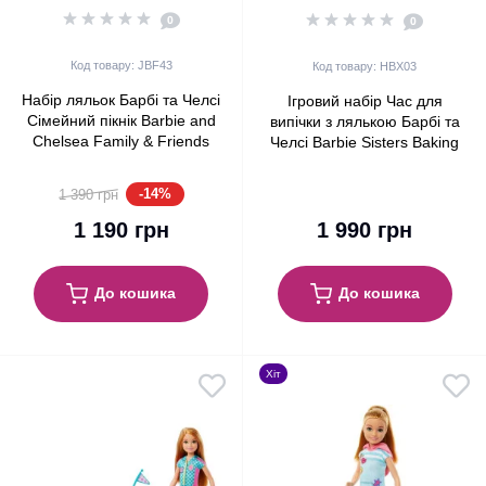
0
0
Код товару: JBF43
Код товару: HBX03
Набір ляльок Барбі та Челсі
Ігровий набір Час для
Сімейний пікнік Barbie and
випічки з лялькою Барбі та
Chelsea Family & Friends
Челсі Barbie Sisters Baking
Picnic-Themed (JBF43)
Playset with Barbie &
Chelsea (HBX03)
-14%
1 390 грн
1 190 грн
1 990 грн
До кошика
До кошика
Хіт