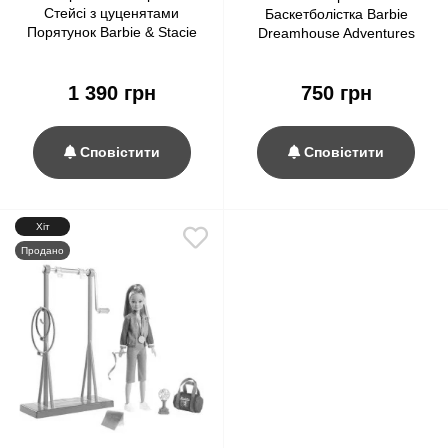
Стейсі з цуценятами
Баскетболістка Barbie
Порятунок Barbie & Stacie
Dreamhouse Adventures
with Pet Dogs The Rescue
Stacie Basketball Doll
Movie
1 390 грн
750 грн
Сповістити
Сповістити
Хіт
Продано