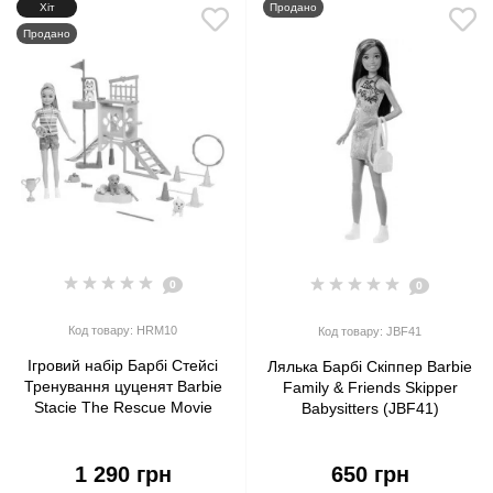
Хіт
Продано
Продано
0
0
Код товару: HRM10
Код товару: JBF41
Ігровий набір Барбі Стейсі
Лялька Барбі Скіппер Barbie
Тренування цуценят Barbie
Family & Friends Skipper
Stacie The Rescue Movie
Babysitters (JBF41)
Puppy Obstacle Course
(HRM10)
1 290 грн
650 грн