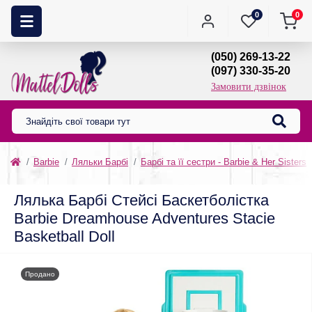
0
0
(050) 269-13-22
(097) 330-35-20
Замовити дзвінок
Barbie
Ляльки Барбі
Барбі та її сестри - Barbie & Her Sisters
Лялька Барбі Стейсі Баскетболістка
Barbie Dreamhouse Adventures Stacie
Basketball Doll
Продано