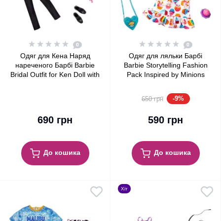
0
0
Одяг для Кена Наряд
Одяг для ляльки Барбі
нареченого Барбі Barbie
Barbie Storytelling Fashion
Bridal Outfit for Ken Doll with
Pack Inspired by Minions
Tuxedo Fashion Pack
Hoodie Dress & 6
Accessories
-9%
650 грн
690 грн
590 грн
До кошика
До кошика
Хіт