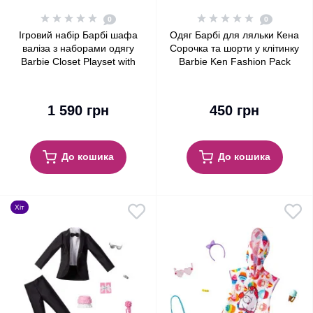
0
0
Ігровий набір Барбі шафа
Одяг Барбі для ляльки Кена
валіза з наборами одягу
Сорочка та шорти у клітинку
Barbie Closet Playset with
Barbie Ken Fashion Pack
Outfits
Plaid Shirt & Shorts
1 590 грн
450 грн
До кошика
До кошика
Хіт