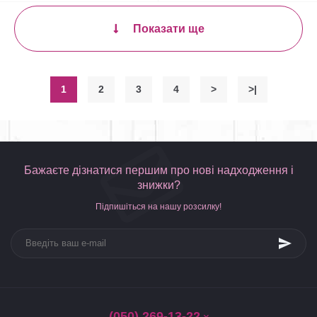
Показати ще
1
2
3
4
>
>|
Бажаєте дізнатися першим про нові надходження і
знижки?
Підпишіться на нашу розсилку!
(050) 269-13-22