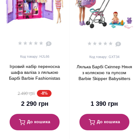
0
0
Код товару: HJL66
Код товару: GXT34
Ігровий набір переносна
Лялька Барбі Скіппер Няня
шафа валіза з лялькою
з коляскою та пупсом
Барбі Barbie Fashionistas
Barbie Skipper Babysitters
Ultimate Closet Portable with
Inc. Playset with Brunette
Doll
Doll, Stroller, Baby
-8%
2 490 грн
2 290 грн
1 390 грн
До кошика
До кошика