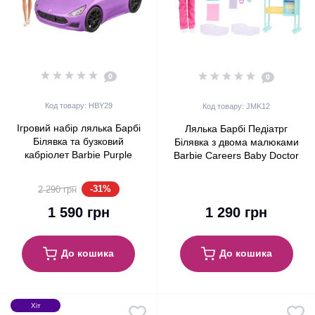
0
0
Код товару: HBY29
Код товару: JMK12
Ігровий набір лялька Барбі
Лялька Барбі Педіатрг
Білявка та бузковий
Білявка з двома малюками
кабріолет Barbie Purple
Barbie Careers Baby Doctor
Convertible Car with Blonde
Blonde (JMK12)
Doll (HBY29)
-31%
2 290 грн
1 590 грн
1 290 грн
До кошика
До кошика
Хіт