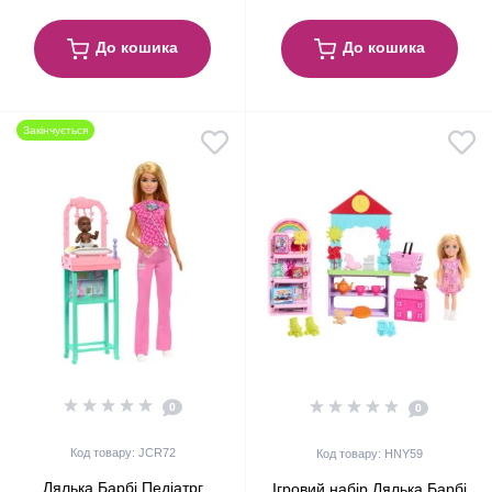
До кошика
До кошика
Закінчується
0
0
Код товару: JCR72
Код товару: HNY59
Лялька Барбі Педіатрг
Ігровий набір Лялька Барбі