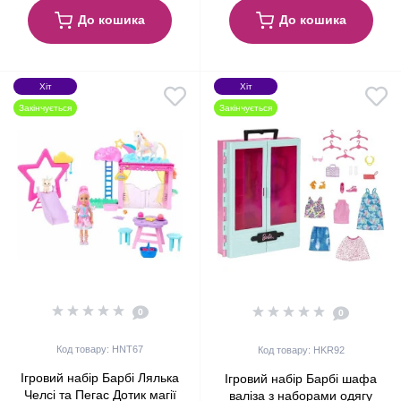
До кошика
До кошика
Хіт
Хіт
Закінчується
Закінчується
0
0
Код товару: HNT67
Код товару: HKR92
Ігровий набір Барбі Лялька
Ігровий набір Барбі шафа
Челсі та Пегас Дотик магії
валіза з наборами одягу