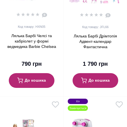
0
0
Код товару: HXN05
Код товару: JFL66
Лялька Барбі Челсі та
Лялька Барбі Дрімтопія
кабріолет у формі
Адвент-календар
ведмедика Barbie Chelsea
Фантастична
Bear-Themed Convertible &
трансформація Barbie
Teddy Bear (HXN05)
Dreamtopia Fantasy Advent
790 грн
1 790 грн
Calendar 2025 (JFL66)
До кошика
До кошика
Хіт
Закінчується