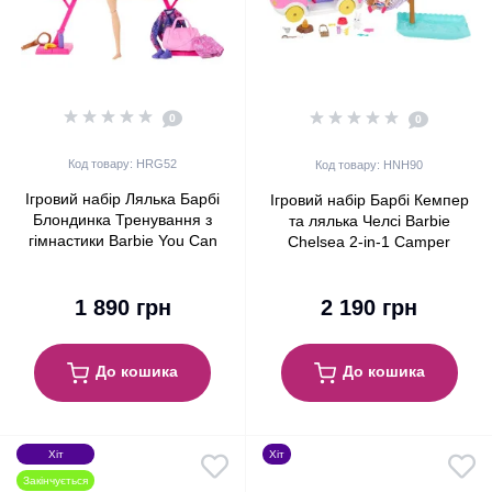
0
0
Код товару: HRG52
Код товару: HNH90
Ігровий набір Лялька Барбі
Ігровий набір Барбі Кемпер
Блондинка Тренування з
та лялька Челсі ​Barbie
гімнастики Barbie You Сan
Chelsea 2-in-1 Camper
Be Gymnastics Playset,
Blonde
1 890 грн
2 190 грн
До кошика
До кошика
Хіт
Хіт
Закінчується