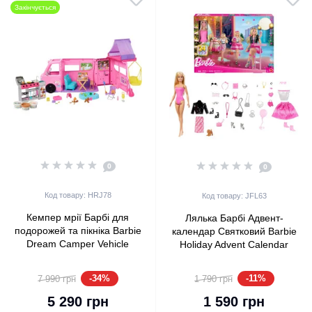
Закінчується
0
0
Код товару: HRJ78
Код товару: JFL63
Кемпер мрії Барбі для
Лялька Барбі Адвент-
подорожей та пікніка Barbie
календар Святковий Barbie
Dream Camper Vehicle
Holiday Advent Calendar
(HRJ78)
2025 (JFL63)
-34%
-11%
7 990 грн
1 790 грн
5 290 грн
1 590 грн