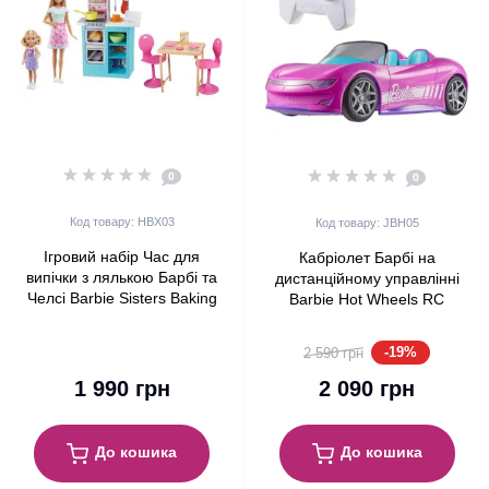
0
0
Код товару: HBX03
Код товару: JBH05
Ігровий набір Час для
Кабріолет Барбі на
випічки з лялькою Барбі та
дистанційному управлінні
Челсі Barbie Sisters Baking
Barbie Hot Wheels RC
Playset with Barbie &
Remote-Control Pink
Chelsea (HBX03)
Convertible (JBH05)
-19%
2 590 грн
1 990 грн
2 090 грн
До кошика
До кошика