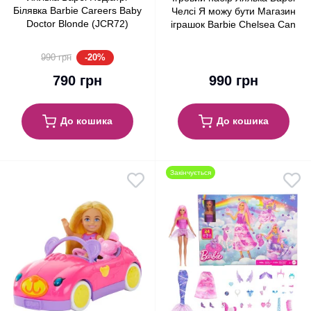
Білявка Barbie Careers Baby
Челсі Я можу бути Магазин
Doctor Blonde (JCR72)
іграшок Barbie Chelsea Can
Be Toy Store (HNY59)
-20%
990 грн
790 грн
990 грн
До кошика
До кошика
Закінчується