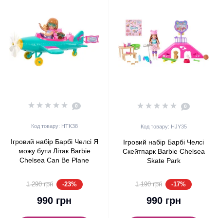
0
0
Код товару: HTK38
Код товару: HJY35
Ігровий набір Барбі Челсі Я
Ігровий набір Барбі Челсі
можу бути Літак Barbie
Скейтпарк Barbie Chelsea
Chelsea Can Be Plane
Skate Park
-23%
-17%
1 290 грн
1 190 грн
990 грн
990 грн