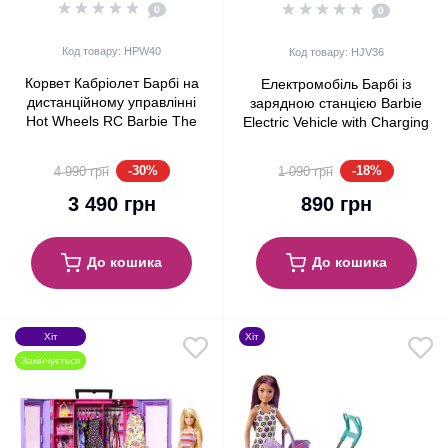
0
0
Код товару: HPW40
Код товару: HJV36
Корвет Кабріолет Барбі на
Електромобіль Барбі із
дистанційному управлінні
зарядною станцією Barbie
Hot Wheels RC Barbie The
Electric Vehicle with Charging
Movie Corvette Remote-
Station
Control Convertible
-30%
-18%
4 990 грн
1 090 грн
3 490 грн
890 грн
До кошика
До кошика
Хіт
Хіт
Закінчується