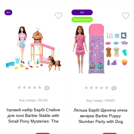
Хіт
Хіт
Закінчується
0
0
Код товару: HXJ40
Код товару: HXN01
Ігровий набір Барбі Стайня
Лялька Барбі Щеняча нічна
для поні Barbie Stable with
вечірка Barbie Puppy
Small Pony Mysteries: The
Slumber Party with Dog
Great Horse Chase (HXJ40)
(HXN01)