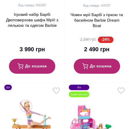
Код товару: HGX57
Код товару: HJV37
Ігровий набір Барбі
Човен мрії Барбі з гіркою та
Двоповерхова шафа Мріїї з
басейном Barbie Dream
лялькою та одягом Barbie
Boat
Fashionistas Dream Closet
(HGX57)
-24%
3 290 грн
3 990 грн
2 490 грн
До кошика
До кошика
Хіт
Хіт
Закінчується