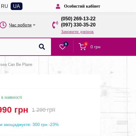
RU
UA
Особистий кабінет
(050) 269-13-22
(097) 330-35-20
Час роботи
Замовити дзвінок
0
0
0 грн
lsea Can Be Plane
 в наявності
990 грн
1 290 грн
и заощаджуєте:
300 грн
-23%