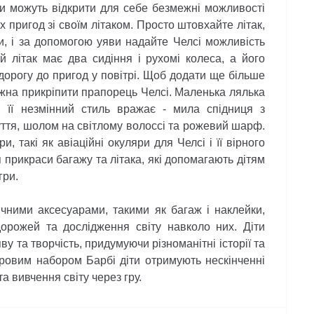
діти можуть відкрити для себе безмежні можливості
их пригод зі своїм літаком. Просто штовхайте літак,
, і за допомогою уяви надайте Челсі можливість
й літак має два сидіння і рухомі колеса, а його
дорогу до пригод у повітрі. Щоб додати ще більше
жна прикріпити прапорець Челсі. Маленька лялька
 її незмінний стиль вражає - мила спідниця з
уття, шолом на світлому волоссі та рожевий шарф.
и, такі як авіаційні окуляри для Челсі і її вірного
 прикраси багажу та літака, які допомагають дітям
гри.
ними аксесуарами, такими як багаж і наклейки,
орожей та дослідження світу навколо них. Діти
 та творчість, придумуючи різноманітні історії та
ігровим набором Барбі діти отримують нескінченні
а вивчення світу через гру.