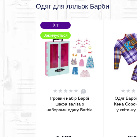
Одяг для ляльок Барби
Хіт
Закінчується
0
Ігровий набір Барбі
Одяг Барбі
шафа валіза з
Кена Сороч
наборами одягу Barbie
у клітинку
Closet Playset with
Fashion Pac
Outfits
& S
До кошика
До