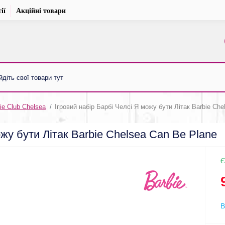
ії
Акційні товари
ie Club Chelsea
Ігровий набір Барбі Челсі Я можу бути Літак Barbie Che
ожу бути Літак Barbie Chelsea Can Be Plane
Є
В