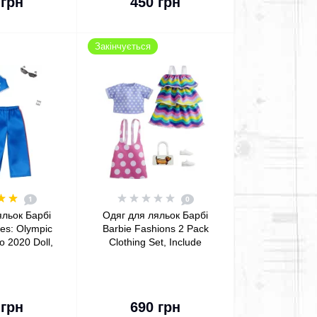
 грн
450 грн
Закінчується
1
0
яльок Барбі
Одяг для ляльок Барбі
hes: Olympic
Barbie Fashions 2 Pack
 2020 Doll,
Clothing Set, Include
 Athleisure
Pink Polka-Dot Jumper,
nts
Purple Polka-Dot Top,
Striped Dress
кошика
До кошика
 грн
690 грн