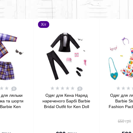
Хіт
0
0
 для ляльки
Одяг для Кена Наряд
Одяг для л
ка та шорти
нареченого Барбі Barbie
Barbie St
 Barbie Ken
Bridal Outfit for Ken Doll
Fashion Pack
k Plaid Shirt
with Tuxedo Fashion
Minions Hoo
horts
Pack
6 Acce
650 грн
 кошика
До кошика
До 