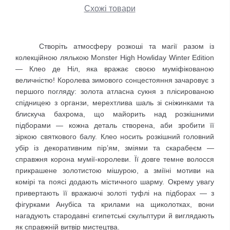
Схожі товари
Створіть атмосферу розкоші та магії разом із
колекційною лялькою Monster High Howliday Winter Edition
— Клео де Ніл, яка вражає своєю муміфікованою
величністю! Королева зимового сонцестояння зачаровує з
першого погляду: золота атласна сукня з плісированою
спідницею з органзи, мерехтлива шаль зі сніжинками та
блискуча бахрома, що майорить над розкішними
підборами — кожна деталь створена, аби зробити її
зіркою святкового балу. Клео носить розкішний головний
убір із декоративним пір’ям, зміями та скарабеєм —
справжня корона мумії-королеви. Її довге темне волосся
прикрашене золотистою мішурою, а зміїні мотиви на
комірі та поясі додають містичного шарму. Окрему увагу
привертають її вражаючі золоті туфлі на підборах — з
фігурками Анубіса та крилами на щиколотках, вони
нагадують стародавні єгипетські скульптури й виглядають
як справжній витвір мистецтва.