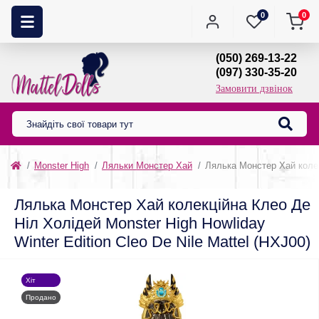
0
0
(050) 269-13-22
(097) 330-35-20
Замовити дзвінок
Monster High
Ляльки Монстер Хай
Лялька Монстер Хай колекц
Лялька Монстер Хай колекційна Клео Де
Ніл Холідей Monster High Howliday
Winter Edition Cleo De Nile Mattel (HXJ00)
Хіт
Продано