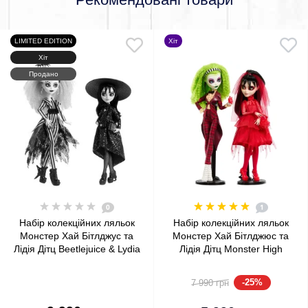
LIMITED EDITION
Хіт
Хіт
Продано
0
1
Набір колекційних ляльок
Набір колекційних ляльок
Монстер Хай Бітлджус та
Монстер Хай Бітлджюс та
Лідія Дітц Beetlejuice & Lydia
Лідія Дітц Monster High
Deetz Monster High
Skullector Beetlejuice & Lydia
Skullector Doll 2-Pack Mattel
Deetz Mattel (HYV96)
-25%
7 990 грн