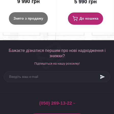
9 990 грн
5 990 грн
До кошика
Знято з продажу
Бажаєте дізнатися першим про нові надходження і
знижки?
Підпишіться на нашу розсилку!
(050) 269-13-22