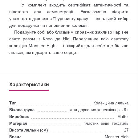
У комплект входить сертифікат автентичності та
підставка для демонстрації. Ексклюзивна відкрита
упаковка підкреслює її урочисту красу — ідеальний вибір
для подарунка чи поповнення колекції.
Подаруйте собі або близьким справжнє жахливо чарівне
свято разом із Клео де Ніл! Перегляньте всю святкову
колекцію Monster High — і відкрийте для себе ще більше
ляльок, які підкорять ваше серце.
Характеристики
Тип
Колекційна лялька
Вікова група
для дорослих колекціонерів 6+
Виробник
Mattel
Матеріал
пластик, вініл, текстиль
Висота ляльки (см)
27
Бренд
Monster High