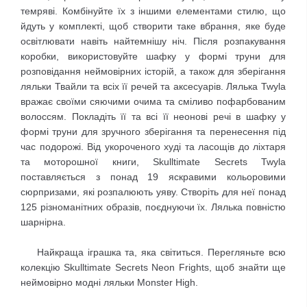
темряві. Комбінуйте їх з іншими елементами стилю, що
йдуть у комплекті, щоб створити таке вбрання, яке буде
освітлювати навіть найтемнішу ніч. Після розпакування
коробки, використовуйте шафку у формі труни для
розповідання неймовірних історій, а також для зберігання
ляльки Твайли та всіх її речей та аксесуарів. ​Лялька Twyla
вражає своїми сяючими очима та сміливо пофарбованим
волоссям. Покладіть її та всі її неонові речі в шафку у
формі труни для зручного зберігання та перенесення під
час подорожі. ​Від укороченого худі та ласощів до ліхтаря
та моторошної книги, Skulltimate Secrets Twyla
поставляється з понад 19 яскравими кольоровими
сюрпризами, які розпалюють уяву. Створіть для неї понад
125 різноманітних образів, поєднуючи їх. Лялька повністю
шарнірна.
Найкраща іграшка та, яка світиться. Перегляньте всю
колекцію Skulltimate Secrets Neon Frights, щоб знайти ще
неймовірно модні ляльки Monster High.​