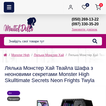
0
0
(050) 269-13-22
(097) 330-35-20
Замовити дзвінок
Monster High
Ляльки Монстер Хай
Лялька Монстер Хай Твайл
Лялька Монстер Хай Твайла Шафа з
неоновими секретами Monster High
Skulltimate Secrets Neon Frights Twyla
Хіт
Продано