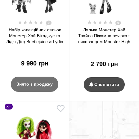
0
0
Набір колекційних ляльок
Лялька Монстер Хай
Монстер Хай Бітлджус та
Твайла Піжамна вечірка з
Лідія Дітц Beetlejuice & Lydia
вихованцем Monster High
Deetz Monster High
Creepover Party Twyla Doll
Skullector Doll 2-Pack Mattel
Mattel
9 990 грн
2 790 грн
Знято з продажу
Сповістити
Хіт