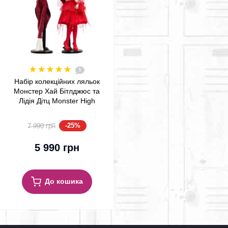
1
Набір колекційних ляльок
Монстер Хай Бітлджюс та
Лідія Дітц Monster High
Skullector Beetlejuice & Lydia
Deetz Mattel (HYV96)
-25%
7 990 грн
5 990 грн
До кошика