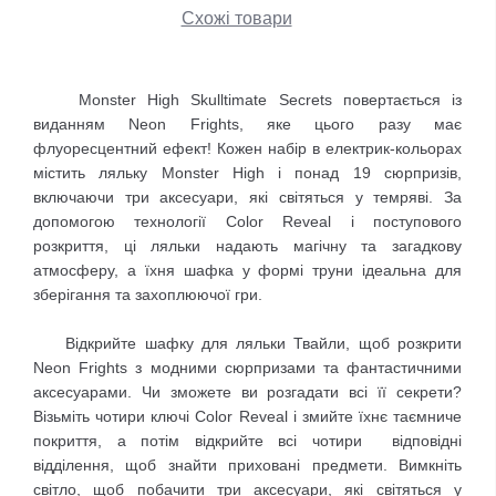
Схожі товари
Monster High Skulltimate Secrets повертається із
виданням Neon Frights, яке цього разу має
флуоресцентний ефект! Кожен набір в електрик-кольорах
містить ляльку Monster High і понад 19 сюрпризів,
включаючи три аксесуари, які світяться у темряві. За
допомогою технології Color Reveal і поступового
розкриття, ці ляльки надають магічну та загадкову
атмосферу, а їхня шафка у формі труни ідеальна для
зберігання та захоплюючої гри.
Відкрийте шафку для ляльки Твайли, щоб розкрити
Neon Frights з модними сюрпризами та фантастичними
аксесуарами. Чи зможете ви розгадати всі її секрети?
Візьміть чотири ключі Color Reveal і змийте їхнє таємниче
покриття, а потім відкрийте всі чотири відповідні
відділення, щоб знайти приховані предмети. Вимкніть
світло, щоб побачити три аксесуари, які світяться у