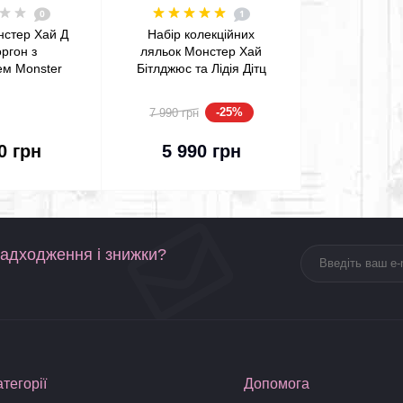
0
1
нстер Хай Д
Набір колекційних
оргон з
ляльок Монстер Хай
ем Monster
Бітлджюс та Лідія Дітц
ol is Back
Monster High Skullector
on Doll with
Beetlejuice & Lydia Deetz
-25%
7 990 грн
22 Mattel
Mattel (HYV96)
До кошика
0 грн
5 990 грн
надходження і знижки?
атегорії
Допомога