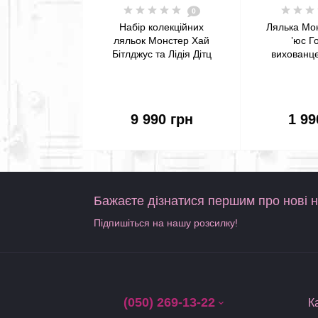
0
Набір колекційних
Лялька Мо
ляльок Монстер Хай
’юс Г
Бітлджус та Лідія Дітц
вихованц
Beetlejuice & Lydia Deetz
High Scho
Monster High Skullector
Deuce Gorg
Doll 2-Pack Mattel
Pet ​20
9 990 грн
1 99
Бажаєте дізнатися першим про нові 
Підпишіться на нашу розсилку!
(050) 269-13-22
К