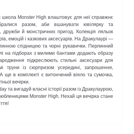
і школа Monster High влаштовує для неї справжнє
ібралися разом, аби вшанувати ювілярку та
, дружби й монстричних пригод. Колекція ляльок
ів, емоцій і казкових аксесуарів. На Дракулаурі —
тинною спідницею та чорні рукавички. Перлинний
флі на підборах з милими бантами додають образу
родження підкреслюють стильні аксесуари для
мі труни із сюрпризом усередині, запрошення,
 А ще в комплекті є витончений віяло та сумочка,
тньої вечірки.
y та вигадуй власні історії разом із Дракулаурою,
любленицями Monster High. Нехай ця вечірка стане
ття!