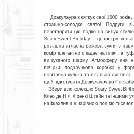
Дракулаура святкує свої 1600 років, 
страшно-солодке свято! Подруги з
перетворити цю подію на вибух стилю
Scary Sweet Birthday — це феєрія кольор
розкішна атласна рожева сукня з паву
комір елегантно спадає на плечі, а ту
вишуканого шарму. Атмосферу дня на
вечірки: подарункова коробка у фор
повітряна кулька та вітальна листівка.
щоб підготувати Дракулауру до її незабу
Збери всю колекцію Scary Sweet Birthda
Клео де Ніл, Френкі Штайн та іншими у
найжахливіше чарівною подією тисячолі