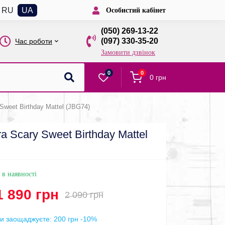
RU
UA
Особистий кабінет
(050) 269-13-22
(097) 330-35-20
Час роботи
Замовити дзвінок
0
0
0 грн
weet Birthday Mattel (JBG74)
 Scary Sweet Birthday Mattel
 в наявності
1 890 грн
2 090 грн
и заощаджуєте:
200 грн
-10%