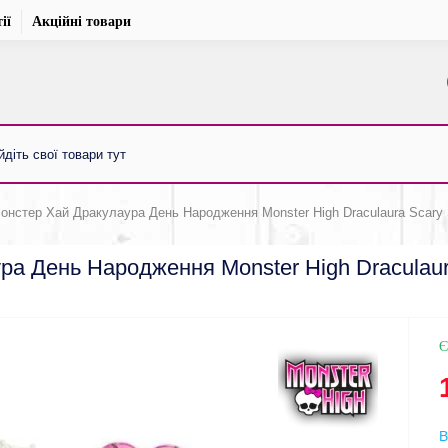
ії
Акційні товари
онстер Хай Дракулаура День Народження Monster High Draculaura Scary S
а День Народження Monster High Draculaura
Є
В