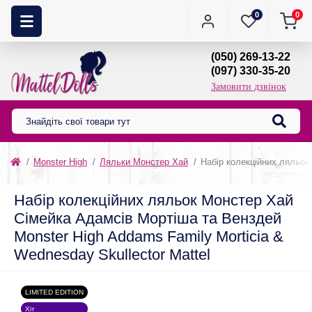
0
0
(050) 269-13-22
(097) 330-35-20
Замовити дзвінок
Monster High
Ляльки Монстер Хай
Набір колекційних ляльок
Набір колекційних ляльок Монстер Хай
Сімейка Адамсів Мортіша та Венздей
Monster High Addams Family Morticia &
Wednesday Skullector Mattel
LIMITED EDITION
Хіт