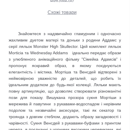
Схожі товари
Знайомтеся з надзвичайно гламурним і одночасно
жахливим дуетом матері та доньки з родини Аддамс у
серії ляльок Monster High Skullector. Цей комплект ляльок
Morticia та Wednesday Addams ідеально передає образи
з улюбленого анімаційного фільму "Сімейка Адамсів" і
пропонує яскравий образ, в якому поєднуються
елегантність і містика. Мортіша та Венсдей відтворені з
неймовірною уважністю до деталей, що робить їх
ідеальним додатком до будь-якої колекції. Ляльки мають
повну артикуляцію, що дозволяє створювати різноманітні
пози для показу. Вишукана прозора сукня Мортіши з
мережива й павутини з рукавами-водоспадом і нерівним
подолом та незвичайні аксесуари, такі як секатор та
троянда з довгим стеблом, додають образу загадковості і
чарівності. Сукня Венсдей з рукавами-буфами з принтом
черепа, в поєднанні з чорними високими черевиками, які