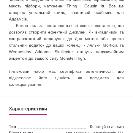
мають підбори, натхненні Thing і Cousin Itt. Все це
створює унікальний стиль, властивий особливо для
Аддамсів.
Кожна лялька поставляється зі своєю підставкою, що
дозволяє створити ефектний дисплей. Як вигадливий та
екстравагантний подарунок до Дня матері або просто
стильний додаток до вашої колекції - ляльки Morticia та
Wednesday Addams Skullector стануть надзвичайним
акцентом до вашого світу Monster High.
Ляльковий набір має сертифікат автентичності, що
підкреслює його цінність як предмета для
колекціонування.
Характеристики
Тип
Колекційна лялька