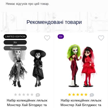
Немає відгуків про цей товар.
Рекомендовані товари
LIMITED EDITION
Хіт
Хіт
Продано
0
1
Набір колекційних ляльок
Набір колекційних ляльок
Монстер Хай Бітлджус та
Монстер Хай Бітлджюс та