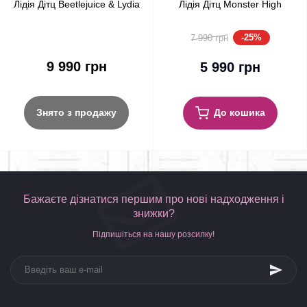
Лідія Дітц Beetlejuice & Lydia
Лідія Дітц Monster High
Deetz Monster High
Skullector Beetlejuice & Lydia
Skullector Doll 2-Pack Mattel
Deetz Mattel (HYV96)
-25%
7 990 грн
9 990 грн
5 990 грн
До кошика
Знято з продажу
Бажаєте дізнатися першим про нові надходження і
знижки?
Підпишіться на нашу розсилку!