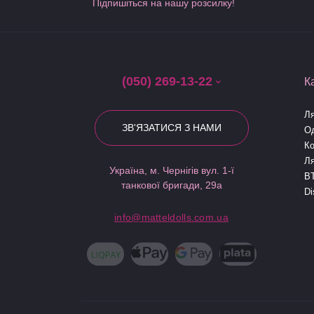
Підпишіться на нашу розсилку!
(050) 269-13-22
К
Ля
ЗВ'ЯЗАТИСЯ З НАМИ
Од
Ко
Л
Україна, м. Чернігів вул. 1-ї
B
танкової бригади, 29а
Di
info@matteldolls.com.ua