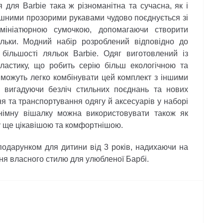
 для Barbie така ж різноманітна та сучасна, як і
ишними прозорими рукавами чудово поєднується зі
мініатюрною сумочкою, допомагаючи створити
льки. Модний набір розроблений відповідно до
 більшості ляльок Barbie. Одяг виготовлений із
пластику, що робить серію більш екологічною та
 можуть легко комбінувати цей комплект з іншими
, вигадуючи безліч стильних поєднань та нових
ня та транспортування одягу й аксесуарів у наборі
німну вішалку можна використовувати також як
ру ще цікавішою та комфортнішою.
дарунком для дитини від 3 років, надихаючи на
ння власного стилю для улюбленої Барбі.