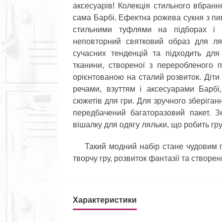
аксесуарів! Колекція стильного вбрання
сама Барбі. Ефектна рожева сукня з п
стильними туфлями на підборах і 
неповторний святковий образ для ля
сучасних тенденцій та підходить для
тканини, створеної з переробленого 
орієнтованою на сталий розвиток. Діти
речами, взуттям і аксесуарами Барбі
сюжетів для гри. Для зручного зберіган
передбачений багаторазовий пакет. З
вішалку для одягу ляльки, що робить г
Такий модний набір стане чудовим по
творчу гру, розвиток фантазії та створе
Характеристики