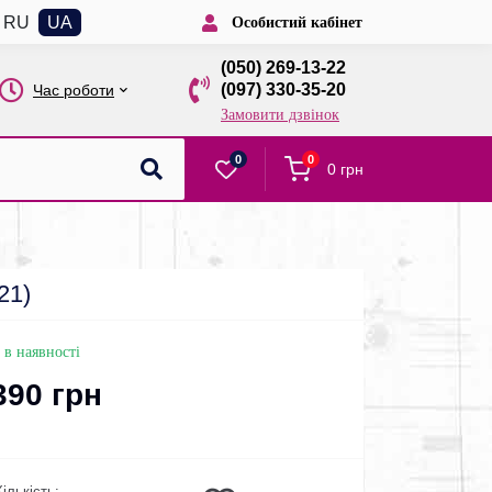
RU
UA
Особистий кабінет
(050) 269-13-22
(097) 330-35-20
Час роботи
Замовити дзвінок
0
0
0 грн
21)
 в наявності
390 грн
Кількість: