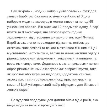
Цей яскравий, модний набір - універсальний бутік для
ляльок Барбі, які бажають освіжити свій стиль! З цим
набором моди та аксесуарів можна створити понад 65
унікальних образів. Він включає 12 предметів одягу, 8 пар
взуття та 8 аксесуарів, що забезпечують години
задоволення від створення шикарного вигляду! Лялька
Барбі зможе легко переходити від занять тенісом до
ексклюзивних вечірок та всього можливого між ними! Цей
мульти-набір містить сукні, верхні та нижні частини одягу з
різнокольоровими візерунками, змішаними тканинами та
веселими силуетами. Додатково можна прикрасити кожен
образ різноманітними аксесуарами: вибрати взуття, таке
як кросівки або туфлі на підборах, і додаткові стильні
аксесуари, такі як сонцезахисні окуляри, прикраси та
гаманці! Цей універсальний набір підходить для більшості
ляльок Барбі.
Це чудовий подарунок для дитини віком від 3 років, яка
цінує моду та весело проводить час!