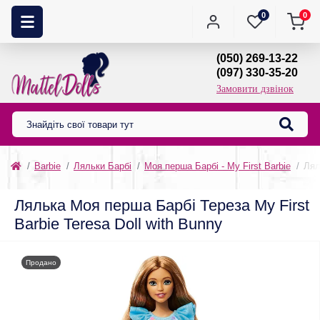
0
0
(050) 269-13-22
(097) 330-35-20
Замовити дзвінок
Barbie
Ляльки Барбі
Моя перша Барбі - My First Barbie
Лял
Лялька Моя перша Барбі Тереза My First
Barbie Teresa Doll with Bunny
Продано