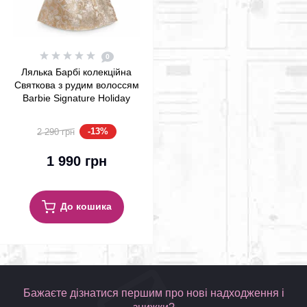
0
Лялька Барбі колекційна
Святкова з рудим волоссям
Barbie Signature Holiday
Red Hair 2025 (JBJ04)
-13%
2 290 грн
1 990 грн
До кошика
Бажаєте дізнатися першим про нові надходження і