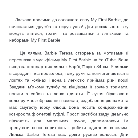
Ласкаво просимо до солодкого світу My First Barbie, де
починається дружба та вирує уява! Діти дошкільного віку
можуть вчитися, грати та розвиватися з ляльками та
наборами My First Barbie.
Ця лялька Barbie Teresa створена за мотивами її
персонажа з мульфільму My First Barbie на YouTube. Вона
вища за стандартних ляльок Барбі, її зріст 34 см. У ляльки
в середені тіла проволока, тому руки та ноги згинаються в
локтях та колінах і вона з легкістю приймає різні пози!
Завдяки м’якому тулубу та кінцівкам її зручно тримати,
носити з собою та легко одягати. Її сукня бірюзового
кольору має зображення намиста, оздоблення рюшами та
має смугасту юбку кльош. Вона носить сонцезахисний
козирок та фіолетові туфлі. Прості застібки ззаду ідеально
підходять для маленьких ручок, допомагаючи їм
тренувати свою спритність і робити одягання веселим.
Лялька Barbie Teresa має довге русяве волосся. Діти