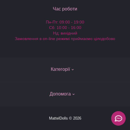
Час роботи
Пн-Пт: 09:00 - 19:00
Сб: 10:00 - 16:00
Нд: вихідний
Замовлення в on-line режимі приймаємо цілодобово
Категорії
Ляльки Барбі
Допомога
Одяг для ляльок Барби
Колекційні Барбі - Barbie Collector
Про компанію
MattelDolls © 2026
Ляльки Монстер Хай
Доставка та оплата