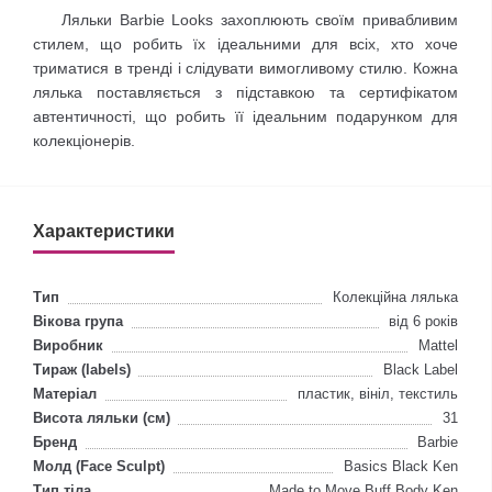
Ляльки Barbie Looks захоплюють своїм привабливим
стилем, що робить їх ідеальними для всіх, хто хоче
триматися в тренді і слідувати вимогливому стилю. Кожна
лялька поставляється з підставкою та сертифікатом
автентичності, що робить її ідеальним подарунком для
колекціонерів.
Характеристики
Тип
Колекційна лялька
Вікова група
від 6 років
Виробник
Mattel
Тираж (labels)
Black Label
Матеріал
пластик, вініл, текстиль
Висота ляльки (см)
31
Бренд
Barbie
Молд (Face Sculpt)
Basics Black Ken
Тип тіла
Made to Move Buff Body Ken