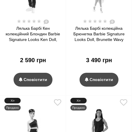
0
0
Лялька Барбі Кен
Лялька Барбі колекційна
колекційний Блондин Barbie
Брюнетка Barbie Signature
Signature Looks Ken Doll,
Looks Doll, Brunette Wavy
Blonde with Facial Hair #5
Hair #1
2 590 грн
3 490 грн
Сповістити
Сповістити
Хіт
Хіт
Продано
Продано