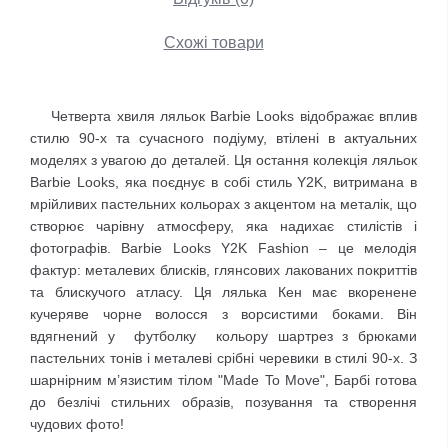
Схожі товари
Четверта хвиля ляльок Barbie Looks відображає вплив
стилю 90-х та сучасного подіуму, втілені в актуальних
моделях з увагою до деталей. Ця остання колекція ляльок
Barbie Looks, яка поєднує в собі стиль Y2K, витримана в
мрійливих пастельних кольорах з акцентом на металік, що
створює чарівну атмосферу, яка надихає стилістів і
фотографів. Barbie Looks Y2K Fashion – це мелодія
фактур: металевих блисків, глянсових лакованих покриттів
та блискучого атласу. Ця лялька Кен має вкоренене
кучеряве чорне волосся з ворсистими боками. Він
вдягнений у футболку кольору шартрез з брюками
пастельних тонів і металеві срібні черевики в стилі 90-х. З
шарнірним м’язистим тілом "Made To Move", Барбі готова
до безлічі стильних образів, позування та створення
чудових фото!