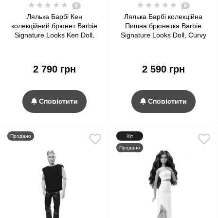
0
0
Лялька Барбі Кен
Лялька Барбі колекційна
колекційний брюнет Barbie
Пишна брюнетка Barbie
Signature Looks Ken Doll,
Signature Looks Doll, Curvy
Brunette with Braids #4
Brunette #2
2 790 грн
2 590 грн
Сповістити
Сповістити
Продано
Хіт
Продано