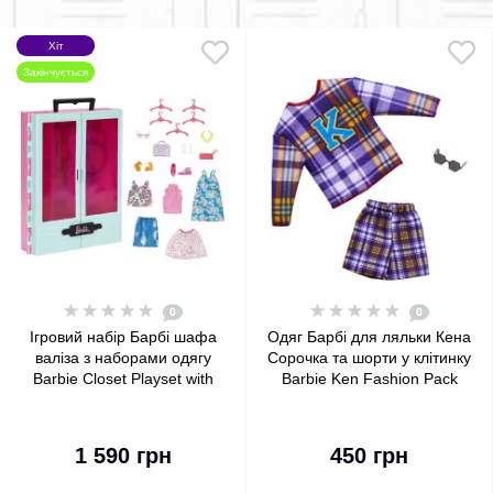
Хіт
Закінчується
0
0
Ігровий набір Барбі шафа
Одяг Барбі для ляльки Кена
валіза з наборами одягу
Сорочка та шорти у клітинку
Barbie Closet Playset with
Barbie Ken Fashion Pack
Outfits
Plaid Shirt & Shorts
1 590 грн
450 грн