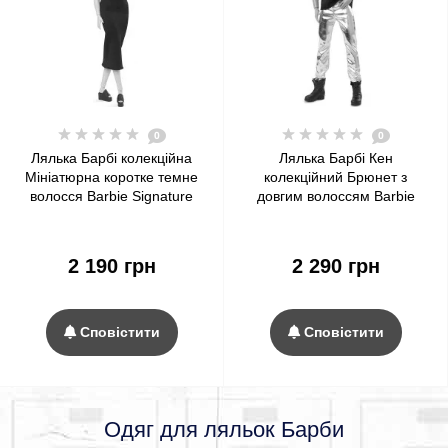
0
0
Лялька Барбі колекційна
Лялька Барбі Кен
Мініатюрна коротке темне
колекційний Брюнет з
волосся Barbie Signature
довгим волоссям Barbie
Looks Doll, Petite Brunette
Signature Looks Ken Doll,
Pixie Cut #3
Long Brunette Hair #9
2 190 грн
2 290 грн
Сповістити
Сповістити
Одяг для ляльок Барби