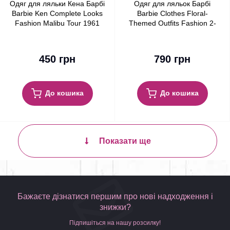
Одяг для ляльки Кена Барбі
Одяг для ляльок Барбі
Barbie Ken Complete Looks
Barbie Clothes Floral-
Fashion Malibu Tour 1961
Themed Outfits Fashion 2-
Shirt & Shorts
Pack
450 грн
790 грн
До кошика
До кошика
Показати ще
Бажаєте дізнатися першим про нові надходження і
знижки?
Підпишіться на нашу розсилку!