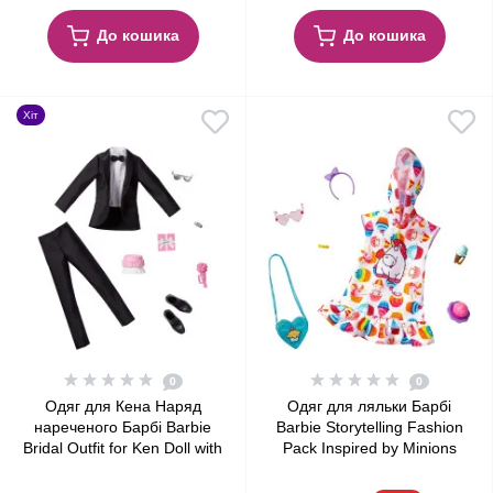
До кошика
До кошика
Хіт
0
0
Одяг для Кена Наряд
Одяг для ляльки Барбі
нареченого Барбі Barbie
Barbie Storytelling Fashion
Bridal Outfit for Ken Doll with
Pack Inspired by Minions
Tuxedo Fashion Pack
Hoodie Dress & 6
Accessories