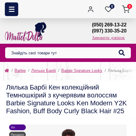
0
0
(050) 269-13-22
(097) 330-35-20
Замовити дзвінок
Barbie
Ляльки Барбі
Barbie Signature Looks
Лялька Барбі К
Лялька Барбі Кен колекційний
Темношкірий з кучерявим волоссям
Barbie Signature Looks Ken Modern Y2K
Fashion, Buff Body Curly Black Hair #25
Хіт
Продано