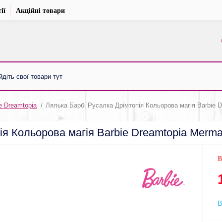
ії
Акційні товари
e Dreamtopia
Лялька Барбі Русалка Дрімтопія Кольорова магія Barbie D
ія Кольорова магія Barbie Dreamtopia Merma
В
В