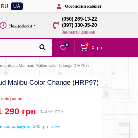
RU
UA
Особистий кабінет
(050) 269-13-22
(097) 330-35-20
Час роботи
Замовити дзвінок
0
0
0 грн
reamtopia Mermaid Malibu Color Change (HRP97)
id Malibu Color Change (HRP97)
 очікуванні
1 290 грн
1 490 грн
и заощаджуєте:
200 грн
-13%