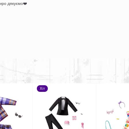
иро дякуємо❤️
Хіт