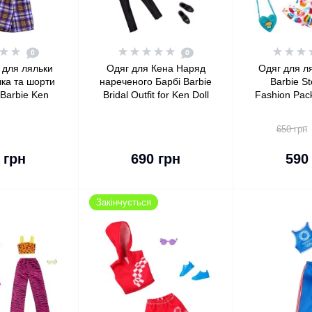
0
0
 для ляльки
Одяг для Кена Наряд
Одяг для л
ка та шорти
нареченого Барбі Barbie
Barbie St
 Barbie Ken
Bridal Outfit for Ken Doll
Fashion Pack
k Plaid Shirt
with Tuxedo Fashion
Minions Hoo
horts
Pack
6 Acce
650 грн
 кошика
До кошика
До 
 грн
690 грн
590
Закінчується