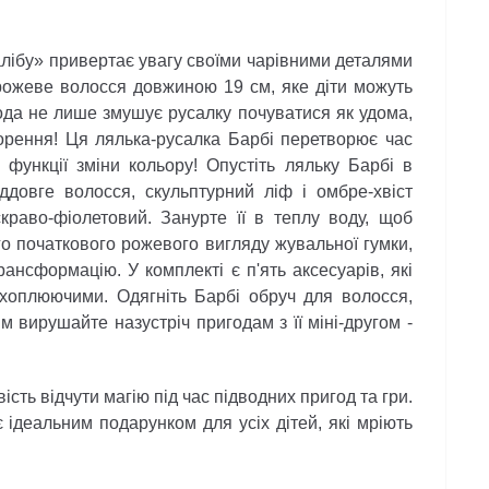
ібу» привертає увагу своїми чарівними деталями
 рожеве волосся довжиною 19 см, яке діти можуть
Вода не лише змушує русалку почуватися як удома,
орення! Ця лялька-русалка Барбі перетворює час
функції зміни кольору! Опустіть ляльку Барбі в
ддовге волосся, скульптурний ліф і омбре-хвіст
краво-фіолетовий. Занурте її в теплу воду, щоб
го початкового рожевого вигляду жувальної гумки,
ансформацію. У комплекті є п'ять аксесуарів, які
ахоплюючими. Одягніть Барбі обруч для волосся,
тім вирушайте назустріч пригодам з її міні-другом -
ь відчути магію під час підводних пригод та гри.
 ідеальним подарунком для усіх дітей, які мріють