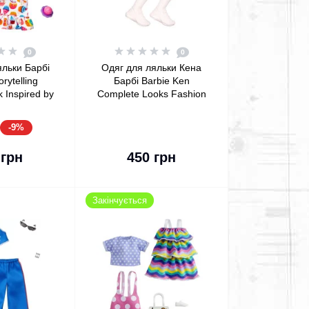
0
0
яльки Барбі
Одяг для ляльки Кена
orytelling
Барбі Barbie Ken
 Inspired by
Complete Looks Fashion
die Dress &
Malibu Tour 1961 Shirt &
ssories
Shorts
-9%
кошика
До кошика
 грн
450 грн
Закінчується