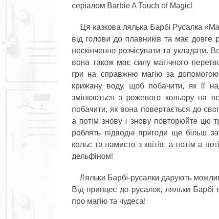
серіалом Barbie A Touch of Magic!
Ця казкова лялька Барбі Русалка «Мал
від голови до плавників та має довге
нескінченно розчісувати та укладати. 
вона також має силу магічного перетв
гри на справжню магію за допомогою 
крижану воду, щоб побачити, як її на
змінюються з рожевого кольору на яс
побачити, як вона повертається до сво
а потім знову і знову повторюйте цю тр
роблять підводні пригоди ще більш з
кольє та намисто з квітів, а потім а по
дельфіном!
Ляльки Барбі-русалки дарують можливіст
Від принцес до русалок, ляльки Барбі є
про магію та чудеса!