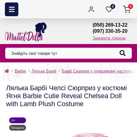
0
0
(050) 269-13-22
(097) 330-35-20
Замовити дзвінок
Barbie
Ляльки Барбі
Барбі Сюрприз у плюшевому костюмі - Ba
Лялька Барбі Челсі Сюрприз у костюмі
Ягня Barbie Cutie Reveal Chelsea Doll
with Lamb Plush Costume
Хіт
Продано