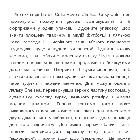
Ляльки серії Barbie Cutie Reveal Chelsea Cosy Cute Tees
пропонують незабутній досвід розпакування з 6
сюрпризами у одній упаковці! Відкрийте упаковку, щоб
знайти плюшеву тваринку в милій футболці з лялькою
Челсі всередині – чарівного ягня, м’якого плюшевого
ведмедика, цуценя пуделя чи левеня! Підніміть голову
костюма, і ви побачите маленьку ляльку Челсі з довгим
світлим волоссям із рожевими прядками та блискучими
деталями обличчя. Відкрийте 3 сумки-сюрпризи, щоб
знайти стильні речі та аксесуари, такі як атласна спідниця,
пара туфель і чарівне міні-ягня. Діти можуть одягати
ляльку Chelsea, перевернувши верхню частину костюма, у
суперм’яку флісову куртку великого розміру з милим
модним принтом. Голова костюма також може
використовуватися як комфортне ліжко для маленького
друга-домашнього улюбленця, створюючи ідеальне місце
для його відпочинку! Для зміни виразу обличчя міні-
ягнятки, використовуйте крижану воду, щоб її очі
"відкрилися", і гарячу воду, щоб "закрилися". Це можна