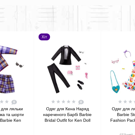
Хіт
0
0
 для ляльки
Одяг для Кена Наряд
Одяг для л
ка та шорти
нареченого Барбі Barbie
Barbie St
 Barbie Ken
Bridal Outfit for Ken Doll
Fashion Pack
k Plaid Shirt
with Tuxedo Fashion
Minions Hoo
horts
Pack
6 Acce