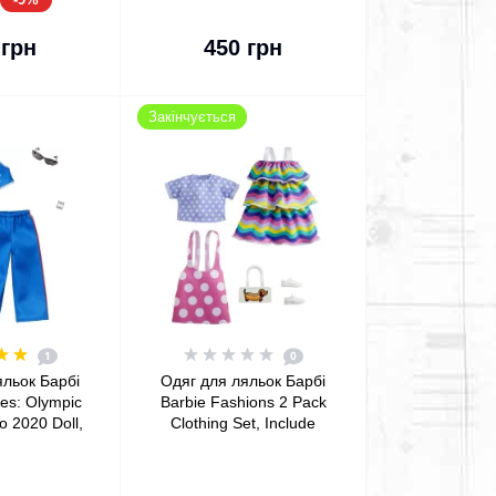
кошика
До кошика
 грн
450 грн
Закінчується
1
0
яльок Барбі
Одяг для ляльок Барбі
hes: Olympic
Barbie Fashions 2 Pack
 2020 Doll,
Clothing Set, Include
 Athleisure
Pink Polka-Dot Jumper,
nts
Purple Polka-Dot Top,
Striped Dress