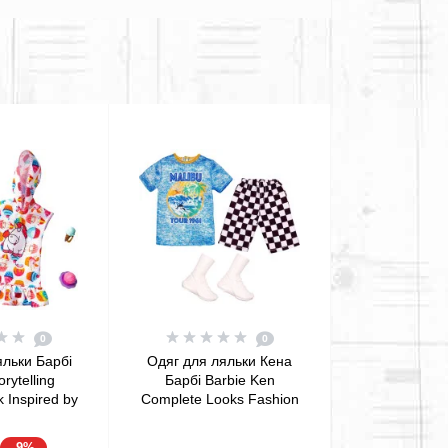
0
0
яльки Барбі
Одяг для ляльки Кена
orytelling
Барбі Barbie Ken
 Inspired by
Complete Looks Fashion
die Dress &
Malibu Tour 1961 Shirt &
ssories
Shorts
-9%