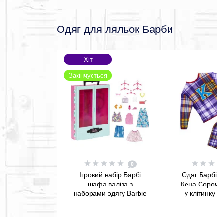
Одяг для ляльок Барби
Хіт
Закінчується
0
Ігровий набір Барбі
Одяг Барбі
шафа валіза з
Кена Сороч
наборами одягу Barbie
у клітинку
Closet Playset with
Fashion Pac
Outfits
& S