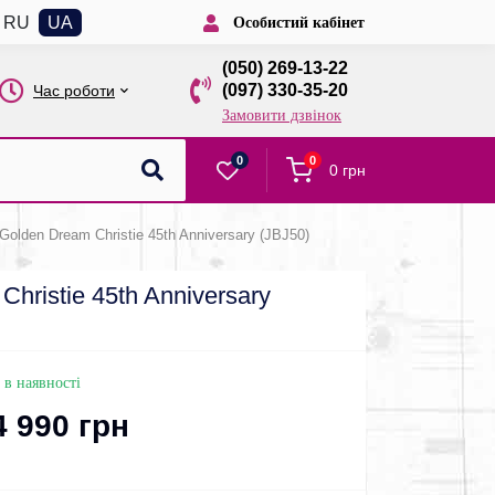
RU
UA
Особистий кабінет
(050) 269-13-22
(097) 330-35-20
Час роботи
Замовити дзвінок
0
0
0 грн
Golden Dream Christie 45th Anniversary (JBJ50)
hristie 45th Anniversary
 в наявності
4 990 грн