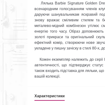
Лялька Barbie Signature Golden Drea
всенародним голосуванням членів клуб
даруючи шанувальникам яскравий под
знову вражає сміливим стилем та бе
металево-мідний комбінезон утілює с
енергію того часу. Образ доповнюють 
золоті прикраси та оригінальний скул
ефектний комір, створюючи нове звуча
укладене у пишну зачіску в стилі 80-х, 
Кожен екземпляр належить до серії Ba
автентичності, що підтверджує статус
також входить підставка для ляльки, що
вашій колекції.
Характеристики