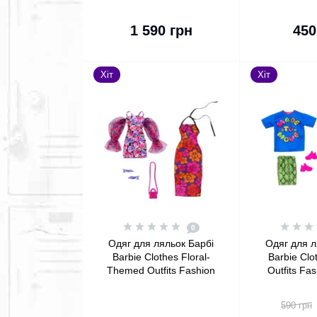
До кошика
До
1 590 грн
450
Хіт
Хіт
0
Одяг для ляльок Барбі
Одяг для л
Barbie Clothes Floral-
Barbie Clo
Themed Outfits Fashion
Outfits Fa
2-Pack
590 грн