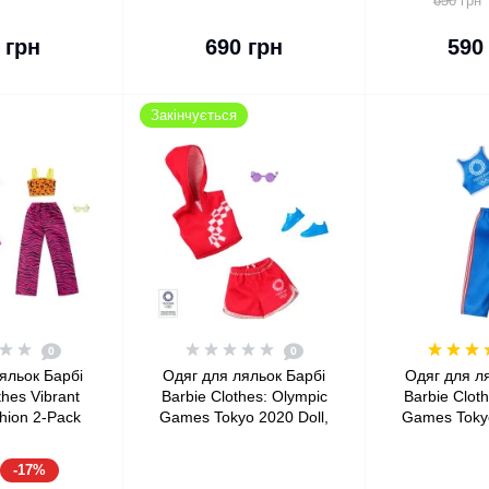
650 грн
 кошика
До кошика
До 
 грн
690 грн
590
Закінчується
0
0
яльок Барбі
Одяг для ляльок Барбі
Одяг для л
thes Vibrant
Barbie Clothes: Olympic
Barbie Clot
shion 2-Pack
Games Tokyo 2020 Doll,
Games Tokyo
Sport Top & Skirt
Tank Top &
Pa
-17%