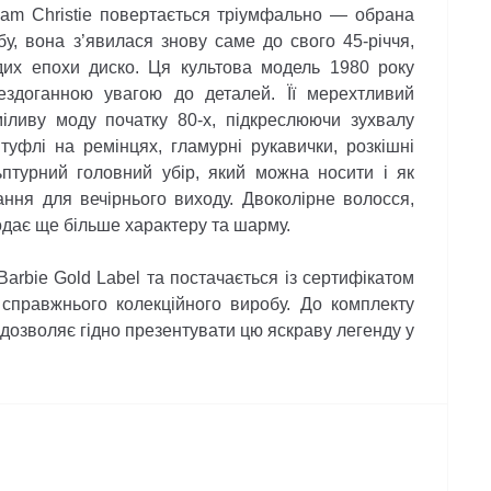
m Christie повертається тріумфально — обрана
у, вона з’явилася знову саме до свого 45-річчя,
их епохи диско. Ця культова модель 1980 року
здоганною увагою до деталей. Її мерехтливий
міливу моду початку 80-х, підкреслюючи зухвалу
туфлі на ремінцях, гламурні рукавички, розкішні
ьптурний головний убір, який можна носити і як
ння для вечірнього виходу. Двоколірне волосся,
додає ще більше характеру та шарму.
rbie Gold Label та постачається із сертифікатом
 справжнього колекційного виробу. До комплекту
 дозволяє гідно презентувати цю яскраву легенду у