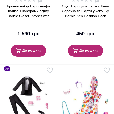
0
0
Ігровий набір Барбі шафа
Одяг Барбі для ляльки Кена
валіза з наборами одягу
Сорочка та шорти у клітинку
Barbie Closet Playset with
Barbie Ken Fashion Pack
Outfits
Plaid Shirt & Shorts
1 590 грн
450 грн
До кошика
До кошика
Хіт