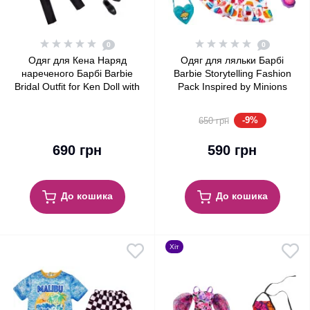
0
0
Одяг для Кена Наряд
Одяг для ляльки Барбі
нареченого Барбі Barbie
Barbie Storytelling Fashion
Bridal Outfit for Ken Doll with
Pack Inspired by Minions
Tuxedo Fashion Pack
Hoodie Dress & 6
Accessories
-9%
650 грн
690 грн
590 грн
До кошика
До кошика
Хіт