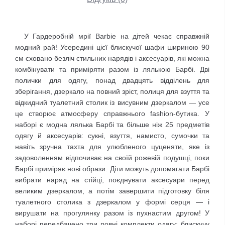
У Гардеробній мрії Barbie на дітей чекає справжній
модний рай! Усередині цієї блискучої шафи шириною 90
см сховано безліч стильних нарядів і аксесуарів, які можна
комбінувати та приміряти разом із лялькою Барбі. Дві
полички для одягу, понад двадцять відділень для
зберігання, дзеркало на повний зріст, полиця для взуття та
відкидний туалетний столик із висувним дзеркалом — усе
це створює атмосферу справжнього fashion-бутика. У
наборі є модна лялька Барбі та більше ніж 25 предметів
одягу й аксесуарів: сукні, взуття, намисто, сумочки та
навіть зручна тахта для улюбленого цуценяти, яке із
задоволенням відпочиває на своїй рожевій подушці, поки
Барбі приміряє нові образи. Діти можуть допомагати Барбі
вибрати наряд на стійці, поєднувати аксесуари перед
великим дзеркалом, а потім завершити підготовку біля
туалетного столика з дзеркалом у формі серця — і
вирушати на прогулянку разом із пухнастим другом! У
наборі передбачено три повні комплекти одягу: блискучу