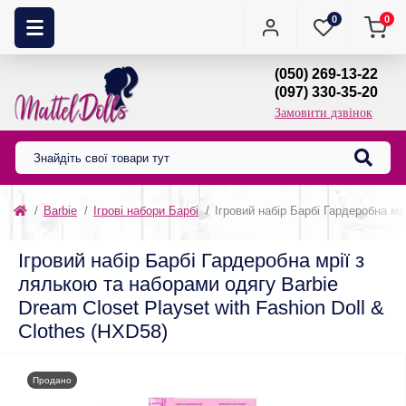
0
0
(050) 269-13-22
(097) 330-35-20
Замовити дзвінок
Barbie
Ігрові набори Барбі
Ігровий набір Барбі Гардеробна мр
Ігровий набір Барбі Гардеробна мрії з
лялькою та наборами одягу Barbie
Dream Closet Playset with Fashion Doll &
Clothes (HXD58)
Продано