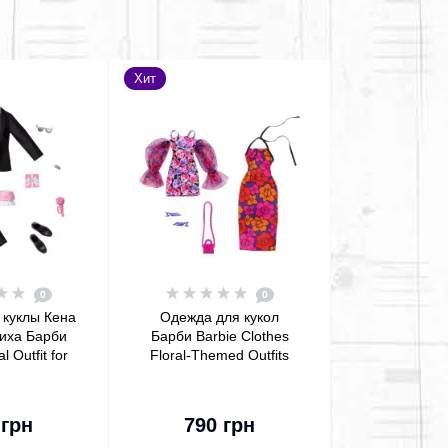
Хит
0
0
 куклы Кена
Одежда для кукол
иха Барби
Барби Barbie Clothes
l Outfit for
Floral-Themed Outfits
ith Tuxedo
Fashion 2-Pack
n Pack
орзину
В корзину
 грн
790 грн