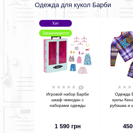
Одежда для кукол Барби
Хит
Заканчивается
0
Игровой набор Барби
Одежда 
шкаф чемодан с
куклы Кен
наборами одежды
рубашка и 
Barbie Closet Playset
Ken Fashio
with Outfits
Shirt 
В корзину
В 
1 590 грн
450