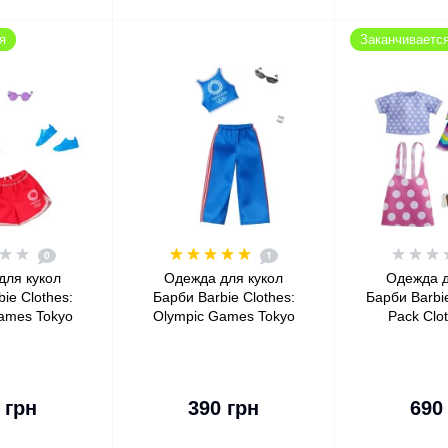
я
Заканчиваетс
0
1
для кукол
Одежда для кукол
Одежда д
ie Clothes:
Барби Barbie Clothes:
Барби Barbi
ames Tokyo
Olympic Games Tokyo
Pack Clot
 Sport Top &
2020 Doll, Tank Top &
Include Pin
irt
Athleisure Pants
Jumper, Pu
Dot Top, St
корзину
В корзину
В к
 грн
390 грн
690