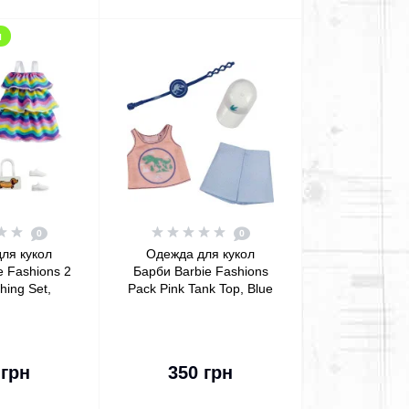
я
0
0
ля кукол
Одежда для кукол
e Fashions 2
Барби Barbie Fashions
hing Set,
Pack Pink Tank Top, Blue
k Polka-Dot
Short with Dinosaurs
rple Polka-
Inspired by Jurassic
riped Dress
World
орзину
В корзину
 грн
350 грн