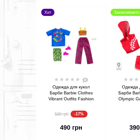
Хит
Заканчиваетс
0
Одежда для кукол
Одежда 
Барби Barbie Clothes
Барби Barb
Vibrant Outfits Fashion
Olympic G
2-Pack
2020 Doll,
Sk
-17%
590 грн
В корзину
В 
490 грн
390