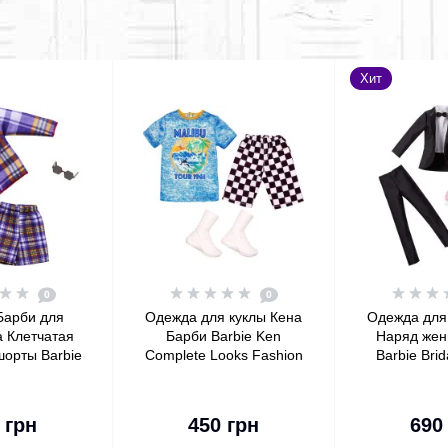
Хит
0
0
Барби для
Одежда для куклы Кена
Одежда для
а Клетчатая
Барби Barbie Ken
Наряд жен
шорты Barbie
Complete Looks Fashion
Barbie Brida
n Pack Plaid
Malibu Tour 1961 Shirt &
Ken Doll w
& Shorts
Shorts
Fashio
корзину
В корзину
В к
 грн
450 грн
690