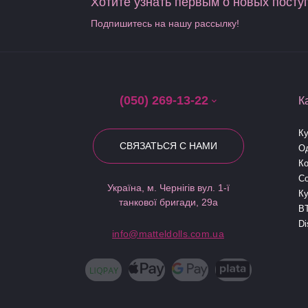
Хотите узнать первым о новых посту
Подпишитесь на нашу рассылку!
(050) 269-13-22
К
К
СВЯЗАТЬСЯ С НАМИ
О
Ко
Co
Україна, м. Чернігів вул. 1-ї
К
танкової бригади, 29а
B
Di
info@matteldolls.com.ua