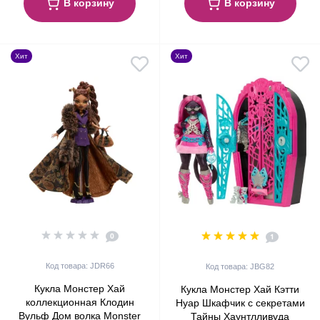
В корзину
В корзину
Хит
Хит
0
1
Код товара: JDR66
Код товара: JBG82
Кукла Монстер Хай
Кукла Монстер Хай Кэтти
коллекционная Клодин
Нуар Шкафчик с секретами
Вульф Дом волка Monster
Тайны Хаунтлливуда