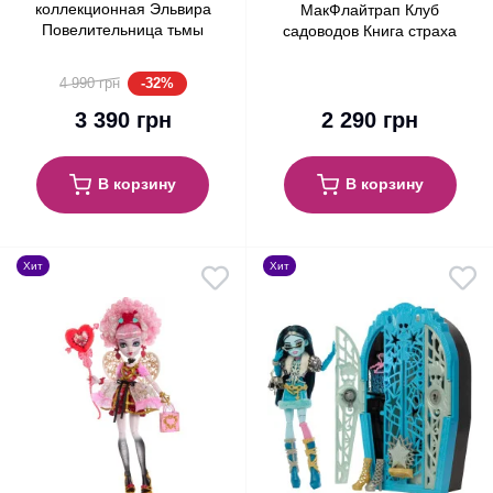
коллекционная Эльвира
МакФлайтрап Клуб
Повелительница тьмы
садоводов Книга страха
Monster High Skullector
Monster High Fearbook
Elvira Mistress of The Dark
Venus McFlytrap Mattel
-32%
4 990 грн
Mattel (HYV99)
(JDR59)
3 390 грн
2 290 грн
В корзину
В корзину
Хит
Хит