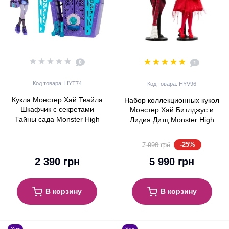
0
1
Код товара: HYT74
Код товара: HYV96
Кукла Монстер Хай Твайла
Набор коллекционных кукол
Шкафчик с секретами
Монстер Хай Битлджус и
Тайны сада Monster High
Лидия Дитц Monster High
Skulltimate Secrets Twyla
Skullector Beetlejuice & Lydia
Garden Mysteries (HYT74)
Deetz Mattel (HYV96)
-25%
7 990 грн
2 390 грн
5 990 грн
В корзину
В корзину