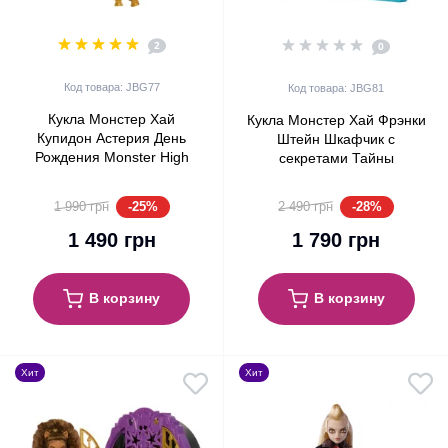
2
0
Код товара: JBG77
Код товара: JBG81
Кукла Монстер Хай
Кукла Монстер Хай Фрэнки
Купидон Астерия День
Штейн Шкафчик с
Рождения Monster High
секретами Тайны
Cupid Asteria Scary Sweet
Хаунтлливуда Monster High
Birthday Mattel (JBG77)
Skulltimate Secrets Frankie
-25%
-28%
1 990 грн
2 490 грн
Stein Hauntlywood Mysteries
(JBG81)
1 490 грн
1 790 грн
В корзину
В корзину
Хит
Хит