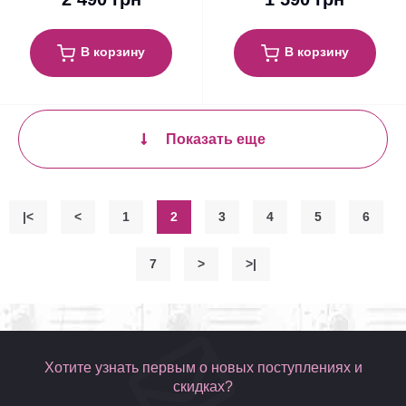
В корзину
В корзину
Показать еще
|<
<
1
2
3
4
5
6
7
>
>|
Хотите узнать первым о новых поступлениях и
скидках?