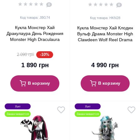
0
0
Код товара: JBG74
Код товара: HKN28
Кукла Монстер Хай
Кукла Монстер Хай Клодин
Дракулаура День Рождения
Вульф Драма Monster High
Monster High Draculaura
Clawdeen Wolf Reel Drama
Scary Sweet Birthday Mattel
Collector Black and White
(JBG74)
Mattel (HKN28)
-10%
2 090 грн
1 890 грн
4 990 грн
В корзину
В корзину
Хит
Хит
Заканчивается
Заканчивается