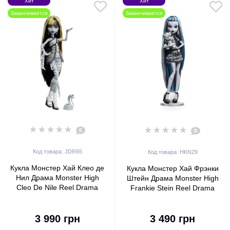
Хит
Хит
Заканчивается
Заканчивается
0
0
Код товара: JDR65
Код товара: HKN29
Кукла Монстер Хай Клео де
Кукла Монстер Хай Фрэнки
Нил Драма Monster High
Штейн Драма Monster High
Cleo De Nile Reel Drama
Frankie Stein Reel Drama
Collector Black and White
Collector Black and White
Mattel (JDR65)
Mattel (HKN29)
3 990 грн
3 490 грн