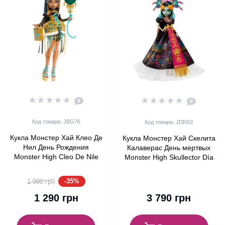
0
0
Код товара: JBG76
Код товара: JDR63
Кукла Монстер Хай Клео Де
Кукла Монстер Хай Скелита
Нил День Рождения
Калаверас День мертвых
Monster High Cleo De Nile
Monster High Skullector Día
Scary Sweet Birthday Mattel
De Muertos Skelita
(JBG76)
Calaveras 2025 Mattel
-35%
1 990 грн
(JDR63)
1 290 грн
3 790 грн