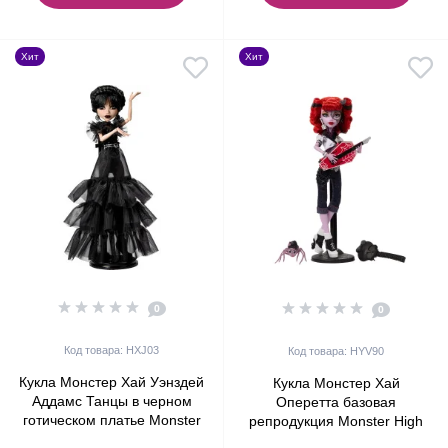
Хит
Хит
0
0
Код товара: HXJ03
Код товара: HYV90
Кукла Монстер Хай Уэнздей
Кукла Монстер Хай
Аддамс Танцы в черном
Оперетта базовая
готическом платье Monster
репродукция Monster High
High x Wednesday Addams
Operetta Boo-riginal