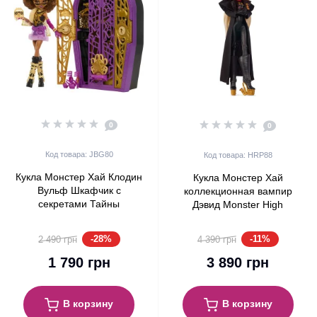
0
0
Код товара: JBG80
Код товара: HRP88
Кукла Монстер Хай Клодин
Кукла Монстер Хай
Вульф Шкафчик с
коллекционная вампир
секретами Тайны
Дэвид Monster High
Хаунтлливуда Monster High
Skullector Lost Boys Mattel
Skulltimate Secrets
Creations (HRP88)
-28%
-11%
2 490 грн
4 390 грн
Clawdeen Wolf Hauntlywood
Mysteries (JBG80)
1 790 грн
3 890 грн
В корзину
В корзину