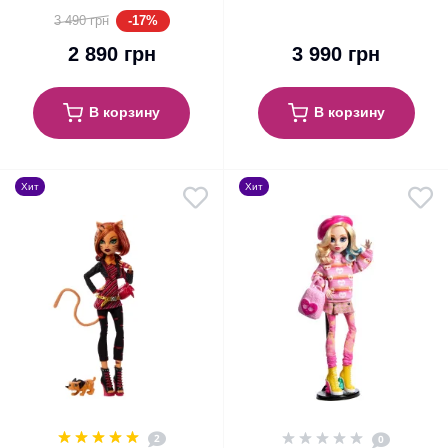
Rave’N Mattel Creations
Creeproduction G1 Mattel
-17%
3 490 грн
(HXJ03)
(HYV90)
2 890 грн
3 990 грн
В корзину
В корзину
Хит
Хит
2
0