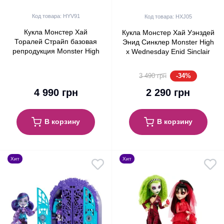
Код товара: HYV91
Код товара: HXJ05
Кукла Монстер Хай
Кукла Монстер Хай Уэнздей
Торалей Страйп базовая
Энид Синклер Monster High
репродукция Monster High
x Wednesday Enid Sinclair
Toralei Stripe Boo-riginal
Mattel Creations (HXJ05)
Creeproduction G1 Mattel
-34%
3 490 грн
(HYV91)
4 990 грн
2 290 грн
В корзину
В корзину
Хит
Хит