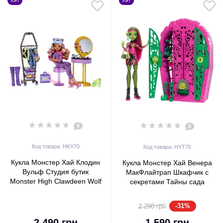
Хит
Хит
0
0
Код товара: HKY70
Код товара: HYT75
Кукла Монстер Хай Клодин
Кукла Монстер Хай Венера
Вульф Студия бутик
МакФлайтрап Шкафчик с
Monster High Clawdeen Wolf
секретами Тайны сада
Boo-tique Studio (HKY70)
Monster High Skulltimate
Secrets Venus McFlytrap
-31%
2 290 грн
Garden Mysteries (HYT75)
2 490 грн
1 590 грн