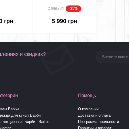
 Back Deuce
Monster High Skullector
h Pet ​2022
Beetlejuice & Lydia Deetz
-25%
7 990 грн
ttel
Mattel (HYV96)
В корзину
0 грн
5 990 грн
плениях и скидках?
атегории
Помощь
уклы Барби
О компании
дежда для кукол Барби
Доставка и оплата
ллекционные Барби - Barbie
Программа лояльности
llector
Гарантии и возврат