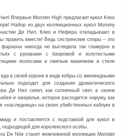
ил! Впервые Monster High предлагает кукол Клео
оре! Набор из двух коллекционных кукол Mummy
династии Де Нил. Клео и Нефера откладывают в
бы править вместе! Ведь сестринские споры – это
 фараона никогда не выглядела так гламурно в
тьях с рукавами с бахромой и золотистыми
стящими волосами и смелым макияжем в стиле
яда в своей короне в виде кобры со змеевидными
ально подходит для создания драматического
ера Де Нил сияет, как солнечный свет, в своем
абея и ожерелье, которое расходится наружу, как
ая «наследница» на своих убийственных каблукх в
ду и поставляется с подставкой для кукол в
 подходящей для королевского особы.
 De Nile станет жемчужиной коллекции Monster