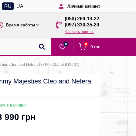
RU
UA
Личный кабинет
(050) 269-13-22
(097) 330-35-20
Время работы
Заказать звонок
0
0
0 грн
s Cleo and Nefera De Nile Mattel (HXJ01)
y Majesties Cleo and Nefera
сть в наличии
8 990 грн