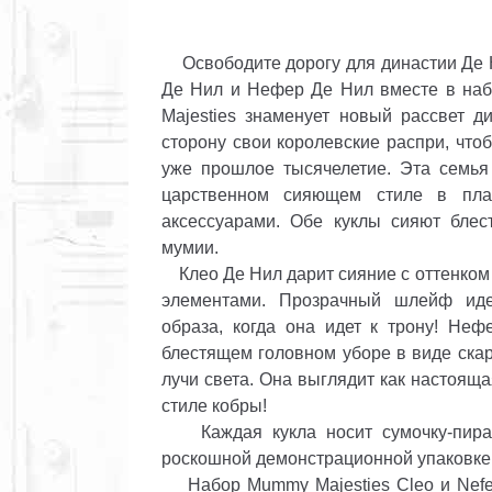
Освободите дорогу для династии Де Н
Де Нил и Нефер Де Нил вместе в наб
Majesties знаменует новый рассвет 
сторону свои королевские распри, что
уже прошлое тысячелетие. Эта семья
царственном сияющем стиле в пла
аксессуарами. Обе куклы сияют бле
мумии.
Клео Де Нил дарит сияние с оттенком 
элементами. Прозрачный шлейф иде
образа, когда она идет к трону! Неф
блестящем головном уборе в виде скар
лучи света. Она выглядит как настоящ
стиле кобры!
Каждая кукла носит сумочку-пирами
роскошной демонстрационной упаковке,
Набор Mummy Majesties Cleo и Nefera