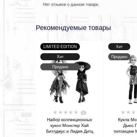
Нет отзывов о данном товаре.
Рекомендуемые товары
LIMITED EDITION
Хит
Хит
Продано
Продано
0
Набор коллекционных
Кукла Мо
кукол Монстер Хай
Дьюс Г
Битлджус и Лидия Дитц
питомцем M