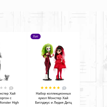
Хит
0
1
нстер Хай
Набор коллекционных
оргон с
кукол Монстер Хай
onster High
Битлджус и Лидия Дитц