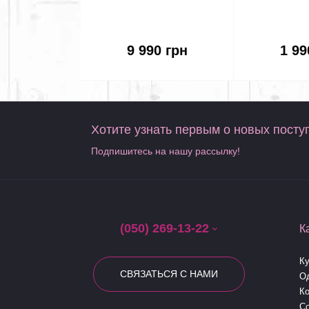
Beetlejuice & Lydia Deetz
School is
Monster High Skullector
Gorgon wit
Doll 2-Pack Mattel
Ma
9 990 грн
1 99
Хотите узнать первым о новых посту
Подпишитесь на нашу рассылку!
(050) 269-13-22
К
К
СВЯЗАТЬСЯ С НАМИ
О
Ко
Co