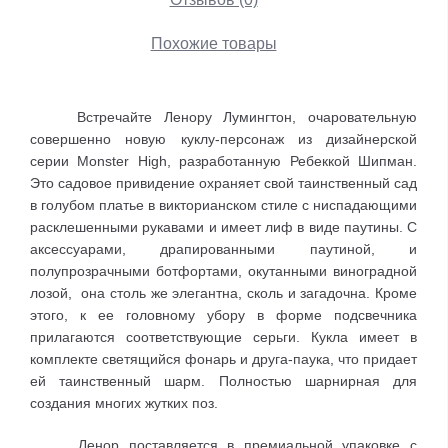
Похожие товары
Встречайте Ленору Лумингтон, очаровательную
совершенно новую куклу-персонаж из дизайнерской
серии Monster High, разработанную Ребеккой Шипман.
Это садовое привидение охраняет свой таинственный сад
в голубом платье в викторианском стиле с ниспадающими
расклешенными рукавами и имеет лиф в виде паутины. С
аксессуарами, драпированными паутиной, и
полупрозрачными ботфортами, окутанными виноградной
лозой, она столь же элегантна, сколь и загадочна. Кроме
этого, к ее головному убору в форме подсвечника
прилагаются соответствующие серьги. Кукла имеет в
комплекте светящийся фонарь и друга-паука, что придает
ей таинственный шарм. Полностью шарнирная для
создания многих жутких поз.
Ленор поставляется в премиальной упаковке с