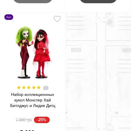
Хит
1
Набор коллекционных
кукол Монстер Хай
Битлджус и Лидия Дитц
Monster High Skullector
Beetlejuice & Lydia Deetz
-25%
7 990 грн
Mattel (HYV96)