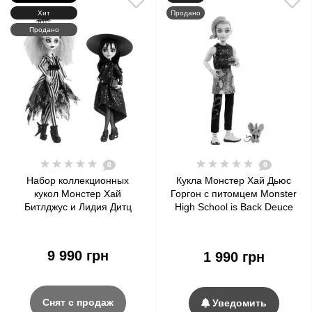
Хит
Продано
Продано
0
0
Набор коллекционных
Кукла Монстер Хай Дьюс
кукол Монстер Хай
Горгон с питомцем Monster
Битлджус и Лидия Дитц
High School is Back Deuce
Beetlejuice & Lydia Deetz
Gorgon with Pet ​2022 Mattel
Monster High Skullector Doll
2-Pack Mattel
9 990 грн
1 990 грн
Снят с продаж
Уведомить