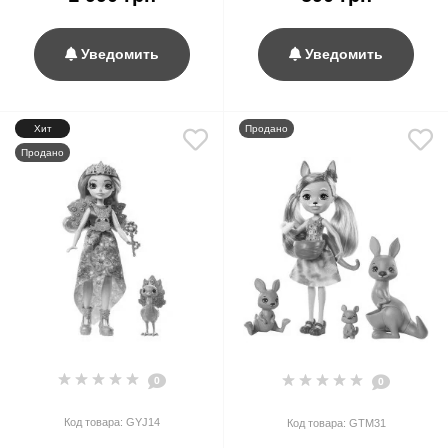
Уведомить
Уведомить
Хит
Продано
Продано
0
0
Код товара: GYJ14
Код товара: GTM31