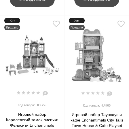
Хит
Хит
Продано
Продано
0
0
Код товара: HCG59
Код товара: HJH65
Игровой набор
Игровой набор Таунхаус и
Королевский замок лисички
кафе Enchantimals City Tails
Фелисити Enchantimals
Town House & Cafe Playset