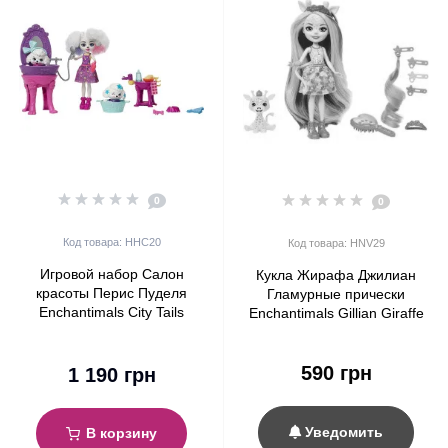
0
0
Код товара: HHC20
Код товара: HNV29
Игровой набор Салон
Кукла Жирафа Джилиан
красоты Перис Пуделя
Гламурные прически
Enchantimals City Tails
Enchantimals Gillian Giraffe
Poodle Do Beauty Salon
& Pawl Deluxe Hair Glam
Party (HNV29)
590 грн
1 190 грн
Уведомить
В корзину