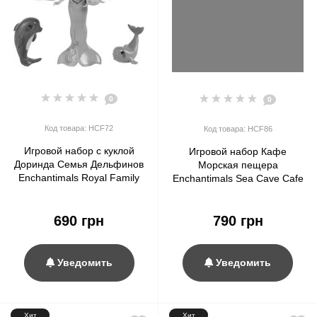
0
0
Код товара: HCF72
Код товара: HCF86
Игровой набор с куклой
Игровой набор Кафе
Доринда Семья Дельфинов
Морская пещера
Enchantimals Royal Family
Enchantimals Sea Cave Cafe
Toy Set Dorinda Dolphin
Playset
Ocean Kingdom Doll
690 грн
790 грн
Уведомить
Уведомить
Хит
Хит