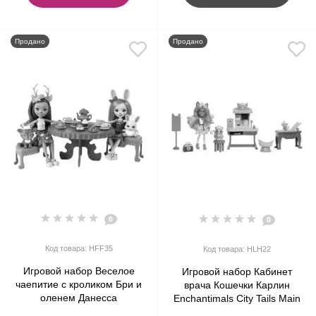
Продано
Продано
0
0
Код товара: HFF35
Код товара: HLH22
Игровой набор Веселое
Игровой набор Кабинет
чаепитие с кроликом Бри и
врача Кошечки Карлин
оленем Данесса
Enchantimals City Tails Main
Enchantimals Tea Party
Street Feel Fine Doctor's