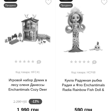
Продано
Продано
0
0
Код товара: HFC41
Код товара: HCF68
Игровой набор Домик в
Кукла Радужная рыбка
лесу оленя Данессы
Радия и Фло Enchantimals
Enchantimals Cozy Deer
Radia Rainbow Fish Doll &
House Playset with Danessa
Flo Animal Friend Ocean
Deer Doll
Kingdom
-13%
2 290 грн
1 990 грн
590 грн