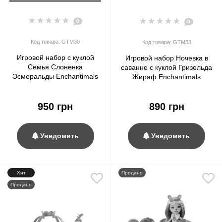
0
0
Код товара: GTM30
Код товара: GTM33
Игровой набор с куклой
Игровой набор Ночевка в
Семья Слоненка
саванне с куклой Гризельда
Эсмеральды Enchantimals
Жираф Enchantimals
Family Toy Set, Esmeralda
Savannah Sleepover Playset
Elephant Doll
with Griselda Giraffe Doll
950 грн
890 грн
Уведомить
Уведомить
Хит
Продано
Продано