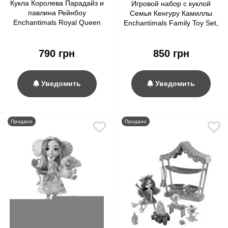
Кукла Королева Парадайз и
Игровой набор с куклой
павлина Рейнбоу
Семья Кенгуру Камиллы
Enchantimals Royal Queen
Enchantimals Family Toy Set,
Paradise Doll & Rainbow
Kamilla Kangaroo Doll
Peacock
790 грн
850 грн
Уведомить
Уведомить
Продано
Продано