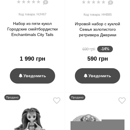
0
0
Код товара: HJH67
Код товара: HHB85
Набор из пяти кукол
Игровой набор с куклой
Городские скейтбордистки
Семья золотистого
Enchantimals City Tails
ретривера Джерики
Skater Multipack 5 Pack
Enchantimals City Tails
Dolls
Family Toy Set Gerika
-14%
690 грн
Golden Retriever Doll
1 990 грн
590 грн
Уведомить
Уведомить
Продано
Продано