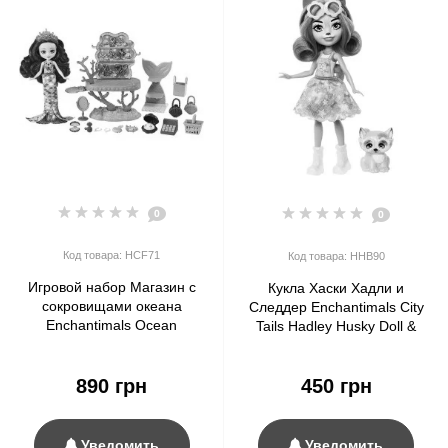
0
0
Код товара: HCF71
Код товара: HHB90
Игровой набор Магазин с
Кукла Хаски Хадли и
сокровищами океана
Следдер Enchantimals City
Enchantimals Ocean
Tails Hadley Husky Doll &
Treasures Shop Playset
Sledder
890 грн
450 грн
Уведомить
Уведомить