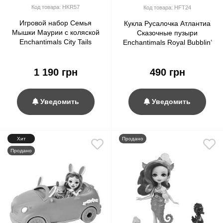
Код товара: HKR57
Код товара: HFT24
Игровой набор Семья
Кукла Русалочка Атлантиа
Мышки Маурии с коляской
Сказочные пузыри
Enchantimals City Tails
Enchantimals Royal Bubblin’
Mouse Baby Buggy Playset
Atlantia Mermaid Bubble
Mauria Mouse
Maker Ocean Kingdom
1 190 грн
490 грн
Уведомить
Уведомить
Хит
Продано
Продано