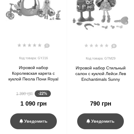
1
0
Код товара: GYJ16
Код товара: GTM29
Игровой набор
Игровой набор Стильный
Королевская карета с
салон с куклой Лейси Лев
куклой Пеола Пони Royal
Enchantimals Sunny
Enchantimals Rolling
Savanna Stylin’ Salon Playset
Carriage Playset with Peola
Lacey Lion Doll
-22%
1 390 грн
Pony Doll
1 090 грн
790 грн
Уведомить
Уведомить