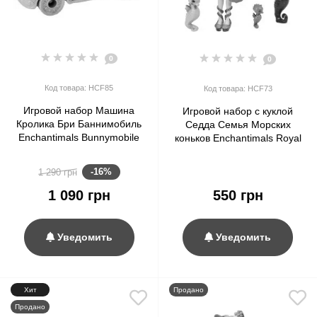
0
0
Код товара: HCF85
Код товара: HCF73
Игровой набор Машина
Игровой набор с куклой
Кролика Бри Баннимобиль
Седда Семья Морских
Enchantimals Bunnymobile
коньков Enchantimals Royal
Car with Bree Bunny Doll
Ocean Kingdom Family Toy
Sedda Seahorse Doll
-16%
1 290 грн
1 090 грн
550 грн
Уведомить
Уведомить
Хит
Продано
Продано