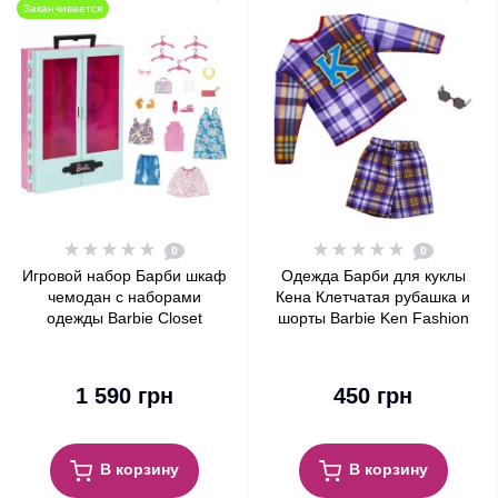
Заканчивается
0
0
Игровой набор Барби шкаф
Одежда Барби для куклы
чемодан с наборами
Кена Клетчатая рубашка и
одежды Barbie Closet
шорты Barbie Ken Fashion
Playset with Outfits
Pack Plaid Shirt & Shorts
1 590 грн
450 грн
В корзину
В корзину