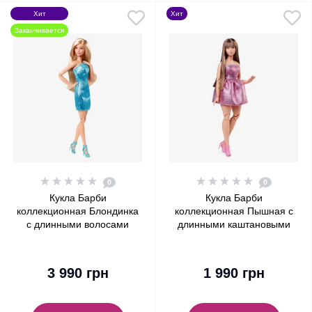
Хит
Хит
Заканчивается
0
0
Кукла Барби
Кукла Барби
коллекционная Блондинка
коллекционная Пышная с
с длинными волосами
длинными каштановыми
Barbie Signature Looks
волосами Barbie Signature
Modern Y2K Fashion, Long
Looks Modern Y2K Fashion,
Blonde Hair #23
Curvy Long Brown Hair #24
3 990 грн
1 990 грн