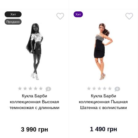
Хит
Хит
Продано
2
0
Кукла Барби
Кукла Барби
коллекционная Высокая
коллекционная Пышная
темнокожая с длинными
Шатенка с волнистыми
волосами Barbie Signature
волосами Barbie Signature
Looks Doll, Tall Dark-Brown
Looks Doll, Curvy Body
Straight Hair #10
Brunette Wavy Hair #12
1 490 грн
3 990 грн