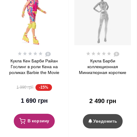
0
0
Кукла Кен Барби Райан
Кукла Барби
Гослинг в роли Кена на
коллекционная
роликах Barbie the Movie
Миниатюрная короткие
Ken In Inline Skating Outfit
каштановые волосы Barbie
Signature Looks Modern
-15%
1 990 грн
Y2K Fashion, Petite Pixie Cut
#22
1 690 грн
2 490 грн
В корзину
Уведомить