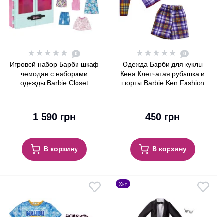
0
0
Игровой набор Барби шкаф
Одежда Барби для куклы
чемодан с наборами
Кена Клетчатая рубашка и
одежды Barbie Closet
шорты Barbie Ken Fashion
Playset with Outfits
Pack Plaid Shirt & Shorts
1 590 грн
450 грн
В корзину
В корзину
Хит