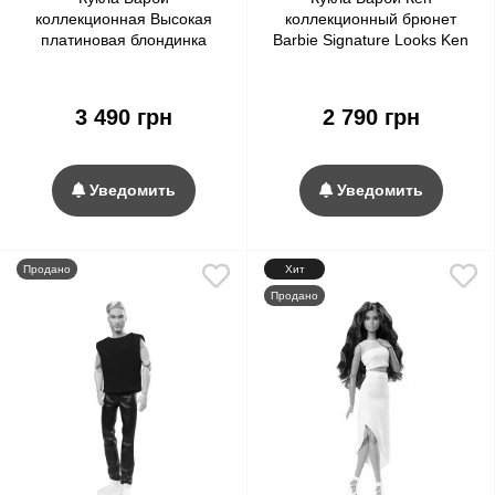
коллекционная Высокая
коллекционный брюнет
платиновая блондинка
Barbie Signature Looks Ken
Barbie Signature Looks Doll,
Doll, Brunette with Braids #4
Tall Blonde #6
3 490 грн
2 790 грн
Уведомить
Уведомить
Продано
Хит
Продано