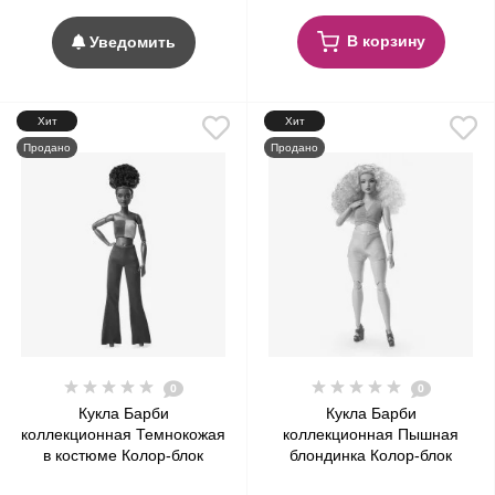
В корзину
Уведомить
Хит
Хит
Продано
Продано
0
0
Кукла Барби
Кукла Барби
коллекционная Темнокожая
коллекционная Пышная
в костюме Колор-блок
блондинка Колор-блок
Barbie Signature Looks Doll,
Barbie Signature Looks Doll,