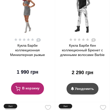
0
0
Кукла Барби
Кукла Барби Кен
коллекционная
коллекционный Брюнет с
Миниатюрная рыжые
длинными волосами Barbie
волосы Barbie Signature
Signature Looks Ken Doll,
Looks Doll, Petite Red Hair
Long Brunette Hair #9
#7
1 990 грн
2 290 грн
В корзину
Уведомить
Хит
Хит