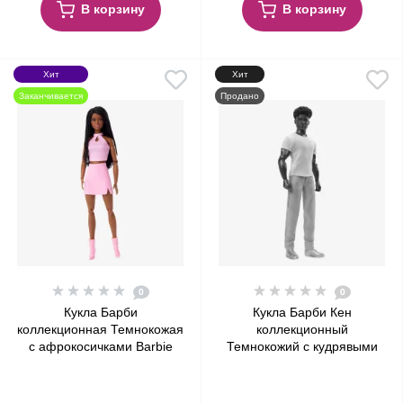
В корзину
В корзину
Хит
Хит
Заканчивается
Продано
0
0
Кукла Барби
Кукла Барби Кен
коллекционная Темнокожая
коллекционный
с афрокосичками Barbie
Темнокожий с кудрявыми
Signature Looks Modern
волосами Barbie Signature
Y2K Fashion, Long Black
Looks Ken Modern Y2K
Hair with Braids #21
Fashion, Buff Body Curly