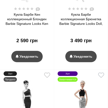
0
0
Кукла Барби Кен
Кукла Барби
коллекционный Блондин
коллекционная Брюнетка
Barbie Signature Looks Ken
Barbie Signature Looks Doll,
Doll, Blonde with Facial Hair
Brunette Wavy Hair #1
#5
2 590 грн
3 490 грн
Уведомить
Уведомить
Хит
Хит
Продано
Заканчивается