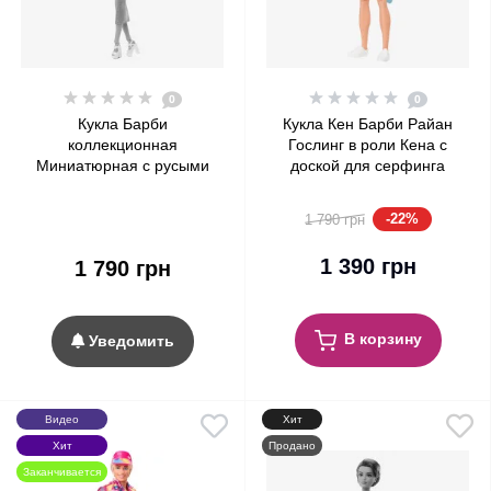
0
0
Кукла Барби
Кукла Кен Барби Райан
коллекционная
Гослинг в роли Кена с
Миниатюрная c русыми
доской для серфинга
волосами Колор-блок
Barbie The Movie Ken Beach
Barbie Signature Looks Doll,
Doll with Surfboard
-22%
1 790 грн
Long Brown Hair Color Block
Outfit #15
1 390 грн
1 790 грн
В корзину
Уведомить
Видео
Хит
Хит
Продано
Заканчивается