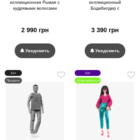
коллекционная Рыжая с
коллекционный
кудрявыми волосами
Бодибилдер с
Колор-блок Barbie Signature
каштановыми волосами
Looks Doll, Curly Red Hair
Колор-блок Barbie Signature
Color Block Outfit #13
Looks Ken Doll, Buff Body
2 990 грн
3 390 грн
Brunette Hair Color Block
#18
Уведомить
Уведомить
Хит
Хит
Продано
Заканчивается