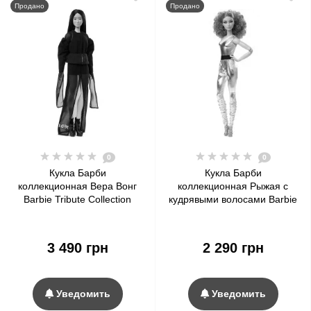
Продано
Продано
0
0
Кукла Барби
Кукла Барби
коллекционная Вера Вонг
коллекционная Рыжая с
Barbie Tribute Collection
кудрявыми волосами Barbie
Vera Wang Barbie Doll
Signature Looks Doll, Red
Curly Hair #11
3 490 грн
2 290 грн
Уведомить
Уведомить