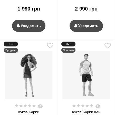
Curly Black Hair Color Block
Curly Blonde Hair Color
Outfit #14
Block Outfit #16
1 990 грн
2 990 грн
Уведомить
Уведомить
Хит
Хит
Продано
Продано
0
0
Кукла Барби
Кукла Барби Кен