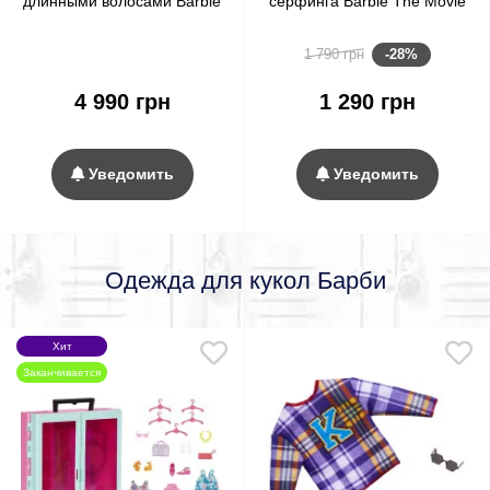
длинными волосами Barbie
серфинга Barbie The Movie
Signature Looks Modern
Ken Beach Surfboard
Y2K Fashion, Red Hair #20
(JBJ54)
-28%
1 790 грн
4 990 грн
1 290 грн
Уведомить
Уведомить
Одежда для кукол Барби
Хит
Заканчивается