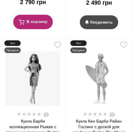
2 790 грн
2 490 грн
Black Hair #25
В корзину
Уведомить
Хит
Хит
Продано
Продано
0
0
Кукла Барби
Кукла Кен Барби Райан
коллекционная Рыжая с
Гослинг с доской для