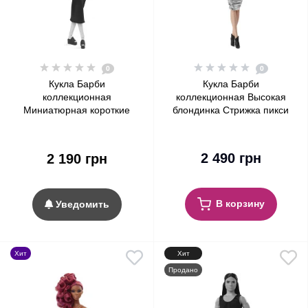
0
0
Кукла Барби
Кукла Барби
коллекционная
коллекционная Высокая
Миниатюрная короткие
блондинка Стрижка пикси
темные волосы Barbie
Barbie Signature Looks Doll,
Signature Looks Doll, Petite
Tall Blonde Pixie Cut #8
Brunette Pixie Cut #3
2 490 грн
2 190 грн
В корзину
Уведомить
Хит
Хит
Продано