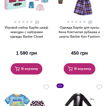
0
0
Игровой набор Барби шкаф
Одежда Барби для куклы
чемодан с наборами
Кена Клетчатая рубашка и
одежды Barbie Closet
шорты Barbie Ken Fashion
Playset with Outfits
Pack Plaid Shirt & Shorts
1 590 грн
450 грн
В корзину
В корзину
Хит